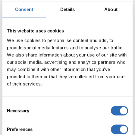
Europa und den USA steht Ihnen unser Logistik-Team jederzeit zur
Verfügung. Wir erstellen Ihnen bei Bedarf ein individuelles Angebot
Consent
Details
About
– direkt online über die Sendify-Plattform.
Schnelle Antwortzeiten
Verbindliche Kapazitätsberechnung
This website uses cookies
Inkludierte Zollabwicklung möglich
We use cookies to personalise content and ads, to
Versandangebot einholen
provide social media features and to analyse our traffic.
We also share information about your use of our site with
Wie beauftragt man eine Spedition?
our social media, advertising and analytics partners who
may combine it with other information that you’ve
In der Regel durchlaufen Kunden und Kundinnen folgende Schritte,
um eine Spedition zu beauftragen. Zunächst wird eine Preisanfrage,
provided to them or that they’ve collected from your use
oft per E-Mail, gestellt. Der Anbieter meldet sich nach einer Weile
of their services.
mit einem Preisangebot. Der Kunde oder die Kundin nimmt
entweder das Angebot an und geht zum nächsten Schritt über oder
stellt bei einer anderen Spedition erneut eine Anfrage. Nach einer
Zusage wird der Versand vorbereitet und die Spedition holt die
Consent
Sendung ab. Schließlich erfolgt die Zustellung der Ware.
Necessary
Selection
Preferences
Was ist eine Spedition?