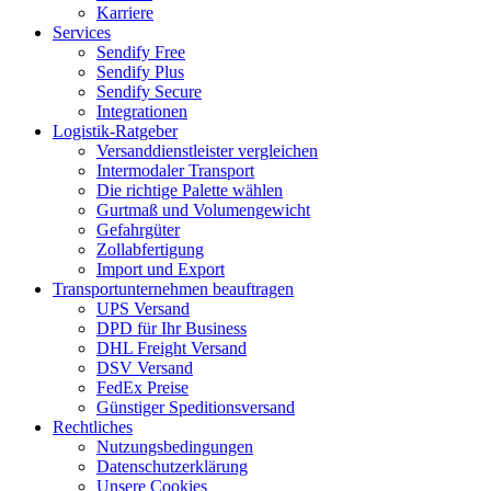
Karriere
Services
Sendify Free
Sendify Plus
Sendify Secure
Integrationen
Logistik-Ratgeber
Versanddienstleister vergleichen
Intermodaler Transport
Die richtige Palette wählen
Gurtmaß und Volumengewicht
Gefahrgüter
Zollabfertigung
Import und Export
Transportunternehmen beauftragen
UPS Versand
DPD für Ihr Business
DHL Freight Versand
DSV Versand
FedEx Preise
Günstiger Speditionsversand
Rechtliches
Nutzungsbedingungen
Datenschutzerklärung
Unsere Cookies