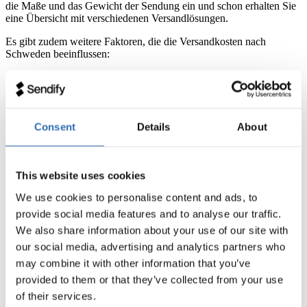
die Maße und das Gewicht der Sendung ein und schon erhalten Sie
eine Übersicht mit verschiedenen Versandlösungen.
Es gibt zudem weitere Faktoren, die die Versandkosten nach
Schweden beeinflussen:
Wahl des
Versanddienstleisters
: Paketdienst oder Spedition
Kosten für spezielle Verpackungen oder Pfand für die
Palette
Wahl zwischen Standard- oder Express-Versand
Optionale Versandversicherung
Zustelloption: Privatadresse oder Unternehmensadresse
Consent
Details
About
Preise für Versand nach Schweden
This website uses cookies
Unsere
Versandpreise
basieren auf dem Gesamtversandvolumen all
unserer Nutzer, daher sind unsere Preise besonders günstig. Hier
We use cookies to personalise content and ads, to
sind einige Preisbeispiele für den Versand nach Schweden mit
provide social media features and to analyse our traffic.
Sendify:
We also share information about your use of our site with
our social media, advertising and analytics partners who
Gewicht
Produkt
Sendify Preis ab
may combine it with other information that you’ve
provided to them or that they’ve collected from your use
of their services.
10 kg
Paket
18,10 €