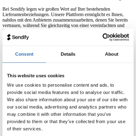
Bei Sendify legen wir großen Wert auf Ihre bestehenden
Lieferantenbeziehungen. Unsere Plattform ermöglicht es Ihnen,
nahtlos mit den Anbietern zusammenzuarbeiten, denen Sie bereits
vertrauen, während Sie gleichzeitig von einer vereinfachten und
kostengünstigen Buchungsmethode profitieren. Bei Fragen wenden
Sie sich einfach an unser engagiertes Kundensupport-Team.
Consent
Details
About
Logistik mit Sendify optimieren
Erhalten Sie sofortige Kontrolle über Ihre Versandkosten und
This website uses cookies
steigern Sie Ihre Profitabilität. Sendify ermöglicht Ihnen nicht nur
einen mühelosen Versand, sondern auch im Durchschnitt 20 %
We use cookies to personalise content and ads, to
niedrigere Versandkosten. Wir garantieren Einfachheit und
provide social media features and to analyse our traffic.
Zuverlässigkeit in jedem Schritt des Prozesses, damit Sie sich voll
We also share information about your use of our site with
und ganz auf Ihr Geschäft konzentrieren können.
our social media, advertising and analytics partners who
Vereinfachen Sie die Versandbuchung
may combine it with other information that you’ve
Mit Sendify wird Ihre Versandabwicklung schneller, einfacher und
provided to them or that they’ve collected from your use
kostengünstiger.
of their services.