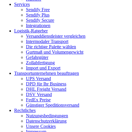
Services
Sendify Free
Sendify Plus
Sendify Secure
Integrationen
Logistik-Ratgeber
Versanddienstleister vergleichen
Intermodaler Transport
Die richtige Palette wählen
Gurtmaß und Volumengewicht
Gefahrgüter
Zollabfertigung
Import und Export
Transportunternehmen beauftragen
UPS Versand
DPD für Ihr Business
DHL Freight Versand
DSV Versand
FedEx Preise
Günstiger Speditionsversand
Rechtliches
Nutzungsbedingungen
Datenschutzerklärung
Unsere Cookies
Impressum