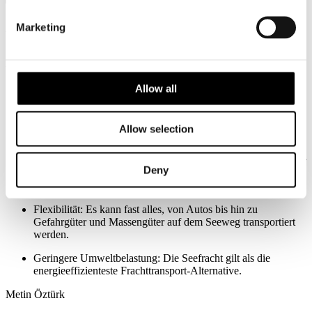
Marketing
Vorteile von Seefracht
Aus diesen Gründen lohnt sich der kostengünstige und einfache
Seefracht-Transport über Sendify
Allow all
Volumen und Distanz: Die Beförderung per Seefracht ist
besonders gut geeignet, wenn größere Mengen an Güter über
lange Distanzen transportiert werden und wenn die Lieferzeit
Allow selection
nicht relevant ist.
Kostengünstig: Seefracht-Transport ist günstiger als Luft- oder
Deny
Bahntransport, vor allem wenn Sie größere Mengen
transportieren möchten.
Flexibilität: Es kann fast alles, von Autos bis hin zu
Gefahrgüter und Massengüter auf dem Seeweg transportiert
werden.
Geringere Umweltbelastung: Die Seefracht gilt als die
energieeffizienteste Frachttransport-Alternative.
Metin Öztürk