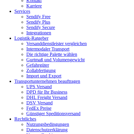
Kontakt
Karriere
Services
Sendify Free
Sendify Plus
Sendify Secure
Integrationen
Logistik-Ratgeber
Versanddienstleister vergleichen
Intermodaler Transport
Die richtige Palette wählen
Gurtmaß und Volumengewicht
Gefahrgüter
Zollabfertigung
Import und Export
Transportunternehmen beauftragen
UPS Versand
DPD für Ihr Business
DHL Freight Versand
DSV Versand
FedEx Preise
Günstiger Speditionsversand
Rechtliches
Nutzungsbedingungen
Datenschutzerklärung