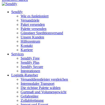
Sendify
Wie es funktioniert
Versandziele
Paket versenden
Palette versenden
Günstiger Speditionsversand
Unsere Kunden
Hilfezentrum
Kontakt
Karriere
Services
Sendify Free
Sendify Plus
Sendify Secure
Integrationen
Logistik-Ratgeber
Versanddienstleister vergleichen
Intermodaler Transport
Die richtige Palette wählen
Gurtmaß und Volumengewicht
Gefahrgüter
Zollabfertigung
Import und Export