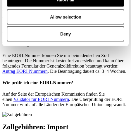
EORI-Nummer
(ehemalig Zollnummer) erforderlich. Sie dient der
Identifizierung von Handelspartnern. Die EORI-Nummer kann bis
zu 17 Zeichen lang sein und beginnt mit dem Ländercode des
ausstellenden Mitgliedstaats. Ohne diese ist keine zollamtliche
Allow selection
Abfertigung möglich. Sie dient der Exportkontrolle und ist für
genehmigungspflichtige Importe und Exporte zwingend
erforderlich.
Deny
Wie beantrage ich eine EORI-Nummer?
Eine EORI-Nummer können Sie nur beim deutschen Zoll
beantragen. Die Nummer ist kostenfrei zu erstellen und kann über
folgendes Formular der Generalzolldirektion beantragt werden:
Antrag EORI-Nummern
. Die Beantragung dauert ca. 3–4 Wochen.
Wie prüfe ich eine EORI-Nummer?
Auf der Seite der Europäischen Kommission finden Sie
einen
Validator für EORI-Nummern
. Die Überprüfung der EORI-
Nummer wird auf alle Länder der Europäischen Union angewandt.
Zollgebühren: Import