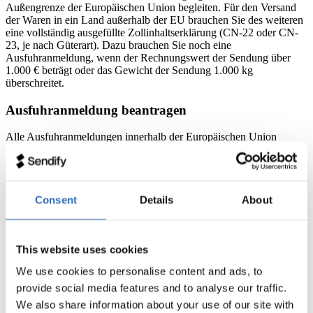
Außengrenze der Europäischen Union begleiten. Für den Versand
der Waren in ein Land außerhalb der EU brauchen Sie des weiteren
eine vollständig ausgefüllte Zollinhaltserklärung (CN-22 oder CN-
23, je nach Güterart). Dazu brauchen Sie noch eine
Ausfuhranmeldung, wenn der Rechnungswert der Sendung über
1.000 € beträgt oder das Gewicht der Sendung 1.000 kg
überschreitet.
Ausfuhranmeldung beantragen
Alle Ausfuhranmeldungen innerhalb der Europäischen Union
dürfen nur noch elektronisch abgegeben werden. Für die
Abwicklung dieses Verfahrens müssen sie das “Automated Export
System” (AES) System der EU nutzen. In Deutschland heißt diese
Plattform ATLAS-Ausfuhr.
Consent
Details
About
Je nach Menge der ausgeführten Waren gibt es verschiedene
Möglichkeiten, Ausfuhranmeldungen für den gewerblichen Versand
abzugeben:
This website uses cookies
Nutzen Sie dafür die vom Zoll bereitgestellte digitale
We use cookies to personalise content and ads, to
Ausfuhranmeldung
IAA-Plus
Melden Sie sich direkt auf der Seite des
Zolls
an
provide social media features and to analyse our traffic.
Beauftragen Sie einen gewerblichen Zollagenten mit der
We also share information about your use of our site with
gesamten Dokumentenabwicklung.