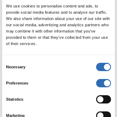
Zustellung bis Mittag des nächsten Werktags
We use cookies to personalise content and ads, to
provide social media features and to analyse our traffic.
Sie können Pakete mit einem Gewicht von bis zu 68 kg
versenden
We also share information about your use of our site with
our social media, advertising and analytics partners who
FedEx Priority Express
may combine it with other information that you’ve
provided to them or that they’ve collected from your use
of their services.
Versandart
Paketversand
Consent
Maximalgewicht pro
68 kg
Necessary
Sendung
Selection
Preferences
Maximalmaße pro
274 cm Länge, 330 cm in Gurtmaß
Sendung
Statistics
Versandkosten
Ab 11,30 €
Marketing