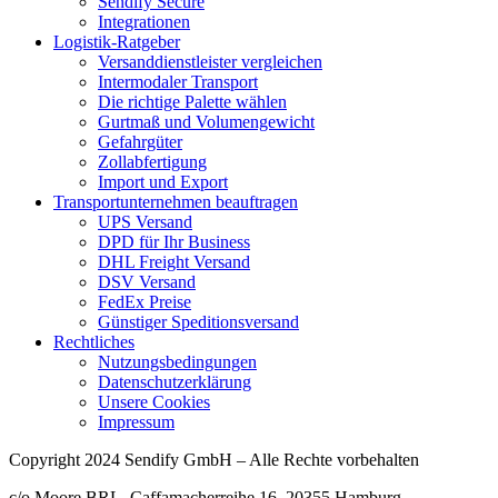
Sendify Secure
Integrationen
Logistik-Ratgeber
Versanddienstleister vergleichen
Intermodaler Transport
Die richtige Palette wählen
Gurtmaß und Volumengewicht
Gefahrgüter
Zollabfertigung
Import und Export
Transportunternehmen beauftragen
UPS Versand
DPD für Ihr Business
DHL Freight Versand
DSV Versand
FedEx Preise
Günstiger Speditionsversand
Rechtliches
Nutzungsbedingungen
Datenschutzerklärung
Unsere Cookies
Impressum
Copyright
2024
Sendify GmbH – Alle Rechte vorbehalten
c/o Moore BRL, Caffamacherreihe 16, 20355 Hamburg,