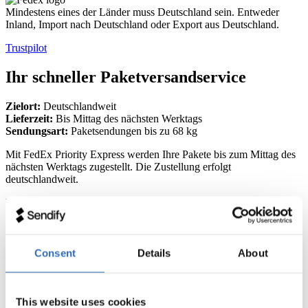
Mindestens eines der Länder muss Deutschland sein. Entweder
Inland, Import nach Deutschland oder Export aus Deutschland.
Trustpilot
Ihr schneller Paketversandservice
Zielort:
Deutschlandweit
Lieferzeit:
Bis Mittag des nächsten Werktags
Sendungsart:
Paketsendungen bis zu 68 kg
Mit FedEx Priority Express werden Ihre Pakete bis zum Mittag des
nächsten Werktags zugestellt. Die Zustellung erfolgt
deutschlandweit.
Lesen Sie hier mehr zu
FedEx Versand
Wieso FedEx Priority Express?
Consent
Details
About
Dieser Express-Paketservice ist geeignet für eilige Sendungen, die
spätestens am nächsten Werktag vormittags ankommen sollen.
Versenden Sie Ihre Pakete deutschlandweit
This website uses cookies