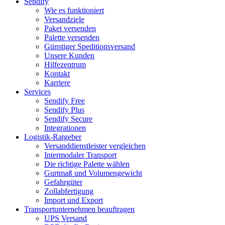
Sendify
Wie es funktioniert
Versandziele
Paket versenden
Palette versenden
Günstiger Speditionsversand
Unsere Kunden
Hilfezentrum
Kontakt
Karriere
Services
Sendify Free
Sendify Plus
Sendify Secure
Integrationen
Logistik-Ratgeber
Versanddienstleister vergleichen
Intermodaler Transport
Die richtige Palette wählen
Gurtmaß und Volumengewicht
Gefahrgüter
Zollabfertigung
Import und Export
Transportunternehmen beauftragen
UPS Versand