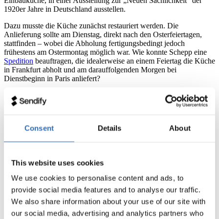
Einbauküche, in einer Ausstellung zur „Neuen Sachlichkeit“ der
1920er Jahre in Deutschland ausstellen.
Dazu musste die Küche zunächst restauriert werden. Die
Anlieferung sollte am Dienstag, direkt nach den Osterfeiertagen,
stattfinden – wobei die Abholung fertigungsbedingt jedoch
frühestens am Ostermontag möglich war. Wie konnte Schepp eine
Spedition
beauftragen, die idealerweise an einem Feiertag die Küche
in Frankfurt abholt und am darauffolgenden Morgen bei
Dienstbeginn in Paris anliefert?
Schepp wandte sich mit seinem Anliegen sowohl an eine
traditionelle Spedition als auch an Sendify. Sendify ist eine digitale
Versandplattform für Paket- und Palettenversand. Darüber hinaus
bietet Sendify Lösungen für spezielle
Speditionslieferungen
, vom
Consent
Details
About
Überseecontainer aus China bis hin zum Expresstransport innerhalb
der Europäischen Union.
Rückblickend erinnert sich Schepp, war das Angebot der
This website uses cookies
traditionellen Spedition deutlich teurer als das von Sendify. Die
digitale Logistikplattform versicherte insbesondere die Abholung am
We use cookies to personalise content and ads, to
Ostermontag. Kurzerhand entschied sich Schepp für Sendify, um
provide social media features and to analyse our traffic.
diesen zielsicheren Transport von Frankfurt nach Paris abzuwickeln.
We also share information about your use of our site with
„Es hat organisatorisch, zeitlich und finanziell sofort
our social media, advertising and analytics partners who