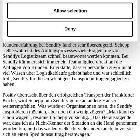
Sendify ist sowohl ein kundenorientierter als auch laienorientierter,
kommunikativer Dienstleister.
Allow selection
Das Kunstwerk war fristgerecht und unversehrt in Paris
eingetroffen. Schepp erzählt im Nachhinein: „Allein die Tatsache,
dass wir am Ostermontag beladen konnten – das hätte ich
Deny
wahrscheinlich bei einer größeren Spedition nicht gekonnt, ohne
dass da etwas Besonderes hätte organisiert werden müssen.“ Die
Kundenerfahrung bei Sendify fand er sehr überzeugend. Schepp
stellte während des Auftragsprozesses viele Fragen, die von
Sendifys Logistikteam schnell beantwortet werden konnten. Bei
Sendify kümmert sich immer ein Teammitglied direkt um die
Anfragen von Kunden. Er erklärte, dass er persönlich zuvor nicht
viel Wissen über Logistikabläufe gehabt habe und war schließlich
froh, Sendify für diesen wichtigen Transportauftrag engagiert zu
haben.
Positiv überrascht über den erfolgreichen Transport der Frankfurter
Küche, wird Schepp nun Sendify gerne an andere Häuser
weiterempfehlen. Was würde er Organisationen raten, die Sendify
ausprobieren möchten, aber noch ein wenig zögern? „Man kann es
schon wagen“, resümiert Schepp vorsichtig. „Das Herausragende
war, dass ich als Nicht-Kenner der Situation an die Hand genommen
worden bin, und das wollen vielleicht viele andere auch, bevor sie
sich an einen Speditionsauftrag heranwagen.“