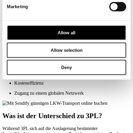
Marketing
Höhere Effizienz und weniger Engpässe:
Durch die
Koordination von Funktionen und Logistikpartnern kann ein
4PL dazu beitragen, Engpässe zu reduzieren und die Effizienz
des Unternehmens zu steigern.
Allow all
Zugang zu Technologie und Innovation:
Der Dienstleister hat
oft Zugang zu fortschrittlichen und teuren Technologien und
Innovationskapazitäten, die einem Unternehmen intern fehlen
Allow selection
könnten.
Konzentration auf das Kerngeschäft:
Es wird einfacher für
Deny
das Unternehmen, sich auf sein Kerngeschäft zu
konzentrieren.
Kosteneffizienz
Zugang zu einem globalen Netzwerk
Was ist der Unterschied zu 3PL?
Während 3PL sich auf die Auslagerung bestimmter