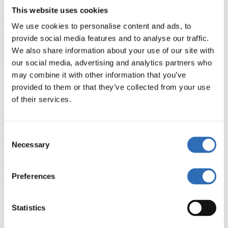
This website uses cookies
4PL ist ein Dienstleistungsanbieter, der für die Koordination und
Überwachung der gesamten Lieferkette eines Unternehmens
We use cookies to personalise content and ads, to
zuständig ist. Dieser koordiniert verschiedene Anbieter und
provide social media features and to analyse our traffic.
Logistikpartner und unterstützt das Unternehmen bei der
We also share information about your use of our site with
Optimierung und Umsetzung seiner Logistikstrategie. Wie Sie unten
sehen können, ist ein externer Logistikpartner an fast allen Schritten
our social media, advertising and analytics partners who
beteiligt, mit Ausnahme der Herstellungs- und Marketingfunktionen.
may combine it with other information that you’ve
provided to them or that they’ve collected from your use
of their services.
Consent
Vorteile von 4PL
Necessary
Selection
Warum also entscheiden sich Unternehmen, ihre Logistik durch
Dritte durchführen zu lassen, anstatt sie selbst zu übernehmen?
Preferences
Einige der häufigsten Gründe sind:
Ganzheitliche Sichtweise: Durch die Übernahme der
Statistics
gesamten Lieferkette hat der 4PL-Dienstleister einen
umfassenden Überblick und kann die Logistik des
Unternehmens besser verstehen und umsetzen.