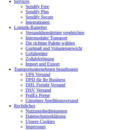
Services
Sendify Free
Sendify Plus
Sendify Secure
Integrationen
Logistik-Ratgeber
Versanddienstleister vergleichen
Intermodaler Transport
Die richtige Palette wählen
Gurtmaß und Volumengewicht
Gefahrgüter
Zollabfertigung
Import und Export
Transportunternehmen beauftragen
UPS Versand
DPD für Ihr Business
DHL Freight Versand
DSV Versand
FedEx Preise
Günstiger Speditionsversand
Rechtliches
Nutzungsbedingungen
Datenschutzerklärung
Unsere Cookies
Impressum