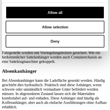
welcher auf Grund der Quaderform als Kofferaufbau bezeichnet
wird. Bei Planenanhängern besteht der Aufbau lediglich aus einer
Plane. Kofferanhänger schützen die Ladung vor den
Allow all
Witterungsbedingungen.
Containerchassis
Allow selection
Dies sind flache Anhänger, die als Unterlage für einen Container in
standardisierter Größe dienen. Da heute der Großteil der
Deny
internationalen Fracht in Containern transportiert wird, sind
Containerchassis eine der häufigsten LKW-Anhängertypen. Die
Fahrgestelle werden mit Verriegelungsbolzen gesichert. Wie ein
herkömmlicher Sattelanhänger werden auch Containerchassis an
eine Sattelzugmaschine gekoppelt.
Absenkanhänger
Bei Absenkanhänger kann die Ladefläche gesenkt werden. Häufig
geschieht dies hydraulisch. Praktisch sind diese Anhänger, wenn
schwere oder umständlich verstaubare Güter befördert werden
müssen. In abgesenktem Zustand lassen sich die Materialien
komfortabel auf- und entladen. Diese Anhänger sind häufig als
Kofferanhänger, aber auch als einfache Ausführungen ohne Aufbau
erhältlich.