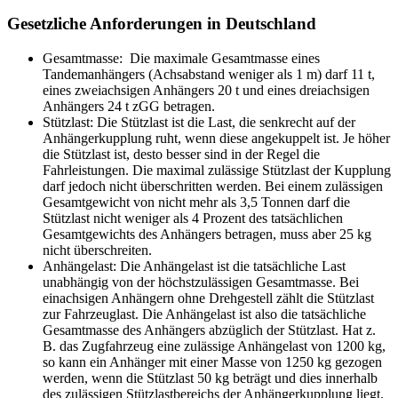
Gesetzliche Anforderungen in Deutschland
Gesamtmasse: Die maximale Gesamtmasse eines
Tandemanhängers (Achsabstand weniger als 1 m) darf 11 t,
eines zweiachsigen Anhängers 20 t und eines dreiachsigen
Anhängers 24 t zGG betragen.
Stützlast: Die Stützlast ist die Last, die senkrecht auf der
Anhängerkupplung ruht, wenn diese angekuppelt ist. Je höher
die Stützlast ist, desto besser sind in der Regel die
Fahrleistungen. Die maximal zulässige Stützlast der Kupplung
darf jedoch nicht überschritten werden. Bei einem zulässigen
Gesamtgewicht von nicht mehr als 3,5 Tonnen darf die
Stützlast nicht weniger als 4 Prozent des tatsächlichen
Gesamtgewichts des Anhängers betragen, muss aber 25 kg
nicht überschreiten.
Anhängelast: Die Anhängelast ist die tatsächliche Last
unabhängig von der höchstzulässigen Gesamtmasse. Bei
einachsigen Anhängern ohne Drehgestell zählt die Stützlast
zur Fahrzeuglast. Die Anhängelast ist also die tatsächliche
Gesamtmasse des Anhängers abzüglich der Stützlast. Hat z.
B. das Zugfahrzeug eine zulässige Anhängelast von 1200 kg,
so kann ein Anhänger mit einer Masse von 1250 kg gezogen
werden, wenn die Stützlast 50 kg beträgt und dies innerhalb
des zulässigen Stützlastbereichs der Anhängerkupplung liegt.