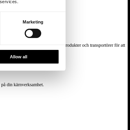
 services.
Marketing
vi hundratals färdigförhandlade produkter och transportörer för att
Allow all
a på din kärnverksamhet.