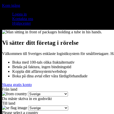
Kom igång
Logga in
Kontakta oss
Hjälpcenter
Vi sätter ditt företag i rörelse
Välkommen till Sveriges enklaste logistiksystem för småföretagare. Här
Boka med 100-tals olika fraktalternativ
Betala på faktura, ingen bindningstid
Koppla ditt affärssystem/webshop
Boka på dina avtal eller våra färdigförhandlade
Skapa gratis konto
Från land
Du måste skriva in en godsvikt
Till land
Please select a country