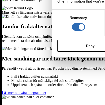
other information that you’ve
Consent
Minst ett av länderna måste vara Sverige. Antingen inrikes, import till
Necessary
Selection
Jämför fraktalternativ innan du bokar
I Sendify kan du söka och jämföra fraktalternativ från DHL, DSV, UPS
rekommendera den absolut bästa lösningen för dig. Allt på ett par sek
Deny
Mer sändningar med färre klick genom int
På Sendify vet vi att tid är pengar. Koppla ihop dina system med Send
Fyll i fraktuppgifter automatiskt
Minska risken för mänskliga fel och straffavgifter
Uppdatera och spåra din order direkt från ditt affärssystem
Läs mer om våra integrationer