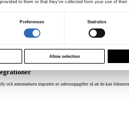
 provided to them or that they’ve collected from your use of their
 Sverige eller export från Sverige.
Preferences
Statistics
, FedEx och TNT innan du bokar. Berätta vad du vill skicka så skannar 
under.
Allow selection
egrationer
ify och automatisera importen av adressuppgifter så att du kan fokuser