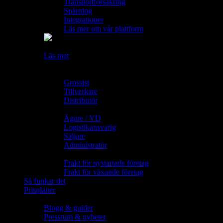
Transportförsäkring
Spårning
Integrationer
Läs mer om vår plattform
Nu lägger till flera nya FedEx produkter i vår plattform.
Läs mer
Varför Sendify?
Företagstyp
Grossist
Tillverkare
Distributör
Arbetsroll
Ägare / VD
Logistikansvarig
Säljare
Administratör
Tillväxtfas
Frakt för nystartade företag
Frakt för växande företag
Så funkar det
Prisplaner
Resurser
Blogg & guider
Pressrum & nyheter