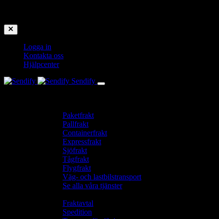
Uppdaterade prisplaner: Lägg till egna fraktavtal med Sendify 
Logga in
Kontakta oss
Hjälpcenter
Sendify
Plattform
Logistiklösningar
Paketfrakt
Pallfrakt
Containerfrakt
Expressfrakt
Sjöfrakt
Tågfrakt
Flygfrakt
Väg- och lastbilstransport
Se alla våra tjänster
Funktioner
Fraktavtal
Spedition