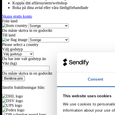
Koppla ditt affärssystem/webshop
Boka på dina avtal eller våra färdigförhandlade
Skapa gratis konto
Från land
Du måste skriva in en godsvikt
Till land
Please select a country
Välj godstyp
Du har inte valt godstyp än
Vikt (kg)
Du måste skriva in en godsvikt
Beräkna pris
Consent
Jämför fraktlösningar från:
This website uses cookies
We use cookies to personalis
information about your use of