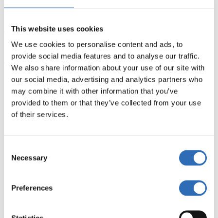
Sätt ditt gods i rörelse med Sendifys
fraktförmedling
This website uses cookies
Ta hjälp av vår fraktförmedlingstjänst och få ett individuellt anpassat
frakterbjudande för just din pall- eller containerfrakt.
We use cookies to personalise content and ads, to
provide social media features and to analyse our traffic.
Skicka förfrågan
We also share information about your use of our site with
För- och nackdelar med sjöfrakt
our social media, advertising and analytics partners who
may combine it with other information that you’ve
Det är viktigt att ha koll på vilka fördelar du kan ta del av om du
provided to them or that they’ve collected from your use
skickar ditt gods med sjöfrakt men också vilka nackdelar som finns
of their services.
med denna transportmetod.
Fördelar
Consent
Volym och distans:
Sjöfrakt är särskilt lämpligt när stora
Necessary
Selection
mängder gods ska fraktas längre sträckor, framförallt om
transporttiden inte är kritisk.
Kostnadseffektivt:
Sjöfrakt är billigare än flyg- och
Preferences
järnvägstransporter, speciellt om du vill transportera större
sändningar.
Statistics