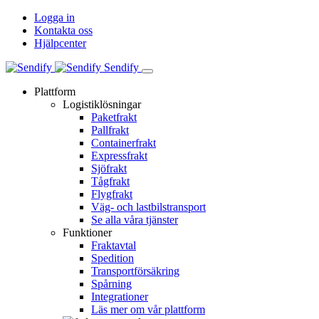
Logga in
Kontakta oss
Hjälpcenter
Sendify
Plattform
Logistiklösningar
Paketfrakt
Pallfrakt
Containerfrakt
Expressfrakt
Sjöfrakt
Tågfrakt
Flygfrakt
Väg- och lastbilstransport
Se alla våra tjänster
Funktioner
Fraktavtal
Spedition
Transportförsäkring
Spårning
Integrationer
Läs mer om vår plattform