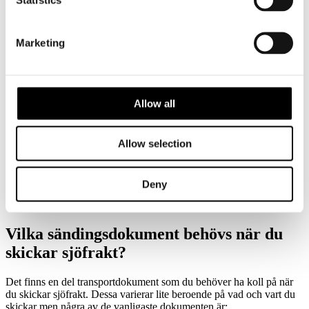
Flexibilitet:
Med färre restriktioner kan allt från bilar till
farligt material och bulkgods transporteras till sjöss.
Lägre miljöpåverkan:
Sjöfrakt anses vara det mest
Marketing
energieffektiva fraktalternativet.
Nackdelar
Lång transporttid:
Leveranstiden kan inte alltid beräknas
Allow all
exakt. Ibland kan förseningar på flera veckor förekomma.
Väderberoende:
Sjöfrakt kan påverkas av väderförhållanden
Allow selection
såsom stormar, höga vågor, vattennivåer, etc.
Ytterligare transport krävs:
Gods som anländer via sjöfrakt
behöver nästan alltid ytterligare lastbilstransport.
Deny
Brott:
Piratattacker är ett stort hot inom sjöfraktsindustrin.
Vilka sändingsdokument behövs när du
skickar sjöfrakt?
Det finns en del transportdokument som du behöver ha koll på när
du skickar sjöfrakt. Dessa varierar lite beroende på vad och vart du
skickar men några av de vanligaste dokumenten är: