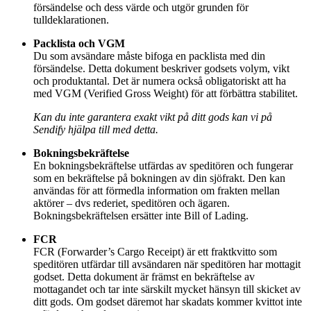
försändelse och dess värde och utgör grunden för
tulldeklarationen.
​​Packlista och VGM
Du som avsändare måste bifoga en packlista med din
försändelse. Detta dokument beskriver godsets volym, vikt
och produktantal. Det är numera också obligatoriskt att ha
med VGM (Verified Gross Weight) för att förbättra stabilitet.
Kan du inte garantera exakt vikt på ditt gods kan vi på
Sendify hjälpa till med detta.
Bokningsbekräftelse
En bokningsbekräftelse utfärdas av speditören och fungerar
som en bekräftelse på bokningen av din sjöfrakt. Den kan
användas för att förmedla information om frakten mellan
aktörer – dvs rederiet, speditören och ägaren.
Bokningsbekräftelsen ersätter inte Bill of Lading.
FCR
FCR (Forwarder’s Cargo Receipt) är ett fraktkvitto som
speditören utfärdar till avsändaren när speditören har mottagit
godset. Detta dokument är främst en bekräftelse av
mottagandet och tar inte särskilt mycket hänsyn till skicket av
ditt gods. Om godset däremot har skadats kommer kvittot inte