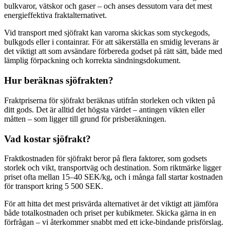
bulkvaror, vätskor och gaser – och anses dessutom vara det mest
energieffektiva fraktalternativet.
Vid transport med sjöfrakt kan varorna skickas som styckegods,
bulkgods eller i containrar. För att säkerställa en smidig leverans är
det viktigt att som avsändare förbereda godset på rätt sätt, både med
lämplig förpackning och korrekta sändningsdokument.
Hur beräknas sjöfrakten?
Fraktpriserna för sjöfrakt beräknas utifrån storleken och vikten på
ditt gods. Det är alltid det högsta värdet – antingen vikten eller
måtten – som ligger till grund för prisberäkningen.
Vad kostar sjöfrakt?
Fraktkostnaden för sjöfrakt beror på flera faktorer, som godsets
storlek och vikt, transportväg och destination. Som riktmärke ligger
priset ofta mellan 15–40 SEK/kg, och i många fall startar kostnaden
för transport kring 5 500 SEK.
För att hitta det mest prisvärda alternativet är det viktigt att jämföra
både totalkostnaden och priset per kubikmeter. Skicka gärna in en
förfrågan – vi återkommer snabbt med ett icke-bindande prisförslag.