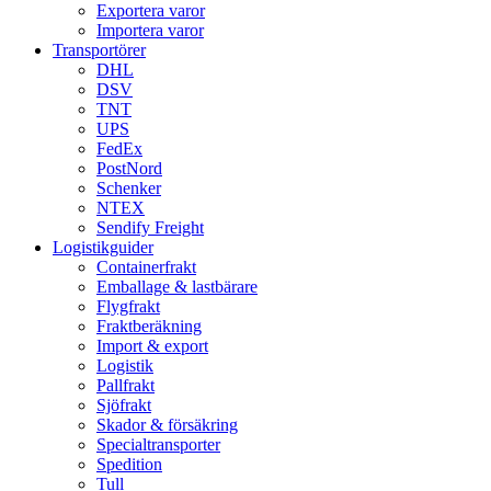
Exportera varor
Importera varor
Transportörer
DHL
DSV
TNT
UPS
FedEx
PostNord
Schenker
NTEX
Sendify Freight
Logistikguider
Containerfrakt
Emballage & lastbärare
Flygfrakt
Fraktberäkning
Import & export
Logistik
Pallfrakt
Sjöfrakt
Skador & försäkring
Specialtransporter
Spedition
Tull