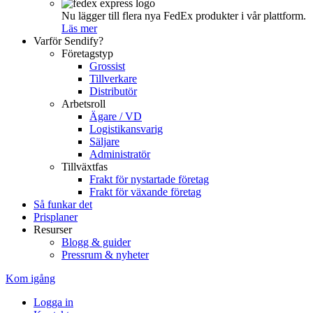
Nu lägger till flera nya FedEx produkter i vår plattform.
Läs mer
Varför Sendify?
Företagstyp
Grossist
Tillverkare
Distributör
Arbetsroll
Ägare / VD
Logistikansvarig
Säljare
Administratör
Tillväxtfas
Frakt för nystartade företag
Frakt för växande företag
Så funkar det
Prisplaner
Resurser
Blogg & guider
Pressrum & nyheter
Kom igång
Logga in