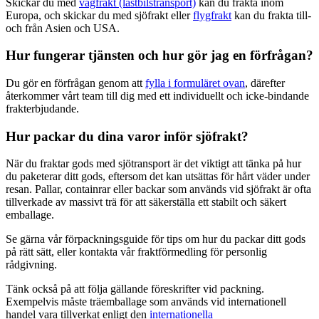
Skickar du med
vägfrakt (lastbilstransport)
kan du frakta inom
Europa, och skickar du med sjöfrakt eller
flygfrakt
kan du frakta till-
och från Asien och USA.
Hur fungerar tjänsten och hur gör jag en förfrågan?
Du gör en förfrågan genom att
fylla i formuläret ovan
, därefter
återkommer vårt team till dig med ett individuellt och icke-bindande
frakterbjudande.
Hur packar du dina varor inför sjöfrakt?
När du fraktar gods med sjötransport är det viktigt att tänka på hur
du paketerar ditt gods, eftersom det kan utsättas för hårt väder under
resan. Pallar, containrar eller backar som används vid sjöfrakt är ofta
tillverkade av massivt trä för att säkerställa ett stabilt och säkert
emballage.
Se gärna vår förpackningsguide för tips om hur du packar ditt gods
på rätt sätt, eller kontakta vår fraktförmedling för personlig
rådgivning.
Tänk också på att följa gällande föreskrifter vid packning.
Exempelvis måste träemballage som används vid internationell
handel vara tillverkat enligt den
internationella