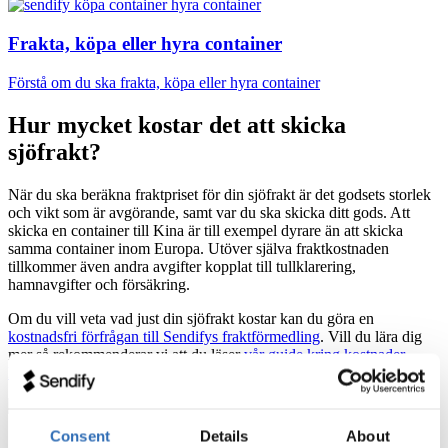
Frakta, köpa eller hyra container
Förstå om du ska frakta, köpa eller hyra container
Hur mycket kostar det att skicka
sjöfrakt?
När du ska beräkna fraktpriset för din sjöfrakt är det godsets storlek
och vikt som är avgörande, samt var du ska skicka ditt gods. Att
skicka en container till Kina är till exempel dyrare än att skicka
samma container inom Europa. Utöver själva fraktkostnaden
tillkommer även andra avgifter kopplat till tullklarering,
hamnavgifter och försäkring.
Om du vill veta vad just din sjöfrakt kostar kan du göra en
kostnadsfri förfrågan till Sendifys fraktförmedling
. Vill du lära dig
mer så rekommenderar vi att du läser
vår guide kring kostnader
kopplade till sjöfrakt
.
Consent
Details
About