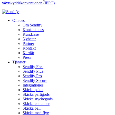
växtskyddskonventionen (IPPC)
.
Om oss
Om Sendify
Kontakta oss
Kundcase
Nyheter
Partner
Kontakt
Karriär
Press
Tjänster
Sendify Free
Sendify Plus
Sendify Pro
Sendify Secure
Integrationer
Skicka paket
Skicka partigods
Skicka styckegods
Skicka container
Skicka pall
Skicka med flyg