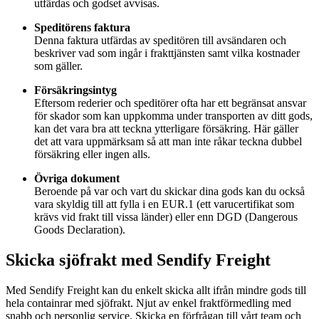
utfärdas och godset avvisas.
Speditörens faktura
Denna faktura utfärdas av speditören till avsändaren och
beskriver vad som ingår i frakttjänsten samt vilka kostnader
som gäller.
Försäkringsintyg
Eftersom rederier och speditörer ofta har ett begränsat ansvar
för skador som kan uppkomma under transporten av ditt gods,
kan det vara bra att teckna ytterligare försäkring. Här gäller
det att vara uppmärksam så att man inte råkar teckna dubbel
försäkring eller ingen alls.
Övriga dokument
Beroende på var och vart du skickar dina gods kan du också
vara skyldig till att fylla i en EUR.1 (ett varucertifikat som
krävs vid frakt till vissa länder) eller enn DGD (Dangerous
Goods Declaration).
Skicka sjöfrakt med Sendify Freight
Med Sendify Freight kan du enkelt skicka allt ifrån mindre gods till
hela containrar med sjöfrakt. Njut av enkel fraktförmedling med
snabb och personlig service. Skicka en förfrågan till vårt team och