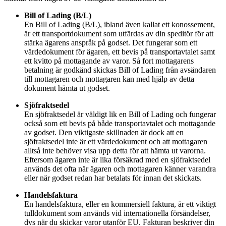
Bill of Lading (B/L)
En Bill of Lading (B/L), ibland även kallat ett konossement,
är ett transportdokument som utfärdas av din speditör för att
stärka ägarens anspråk på godset. Det fungerar som ett
värdedokument för ägaren, ett bevis på transportavtalet samt
ett kvitto på mottagande av varor. Så fort mottagarens
betalning är godkänd skickas Bill of Lading från avsändaren
till mottagaren och mottagaren kan med hjälp av detta
dokument hämta ut godset.
Sjöfraktsedel
En sjöfraktsedel är väldigt lik en Bill of Lading och fungerar
också som ett bevis på både transportavtalet och mottagande
av godset. Den viktigaste skillnaden är dock att en
sjöfraktsedel inte är ett värdedokument och att mottagaren
alltså inte behöver visa upp detta för att hämta ut varorna.
Eftersom ägaren inte är lika försäkrad med en sjöfraktsedel
används det ofta när ägaren och mottagaren känner varandra
eller när godset redan har betalats för innan det skickats.
Handelsfaktura
En handelsfaktura, eller en kommersiell faktura, är ett viktigt
tulldokument som används vid internationella försändelser,
dvs när du skickar varor utanför EU. Fakturan beskriver din