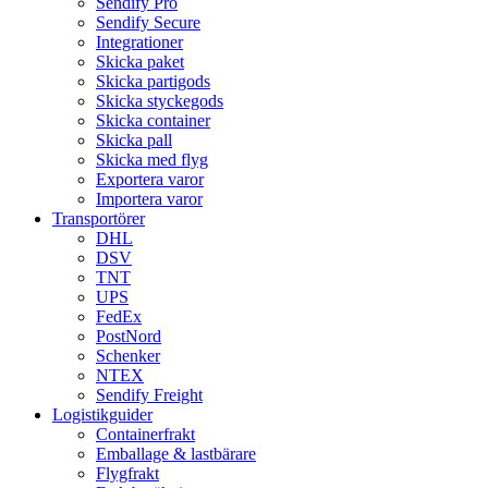
Sendify Pro
Sendify Secure
Integrationer
Skicka paket
Skicka partigods
Skicka styckegods
Skicka container
Skicka pall
Skicka med flyg
Exportera varor
Importera varor
Transportörer
DHL
DSV
TNT
UPS
FedEx
PostNord
Schenker
NTEX
Sendify Freight
Logistikguider
Containerfrakt
Emballage & lastbärare
Flygfrakt