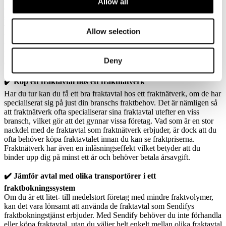
Allow all
ett
fraktbolag
. Har du däremot små, spridda och varierande
sändningar är det mindre lönsamt att teckna ett fraktavtal med en
transportör. Det här då du kan behöva betala onödigt mycket för din
Allow selection
frakt om du inte har tillräckligt stora fraktvolymer eller inte skickar
tillräckligt ofta. Tecknar du ett avtal med en transportör får du inte
heller en bra prisbild för vad din frakt faktiskt kostar, då de inte har
Deny
ett system där du kan jämföra fraktpriser mellan olika transportörer.
✔️ Köp ett fraktavtal hos ett fraktnätverk
Har du tur kan du få ett bra fraktavtal hos ett fraktnätverk, om de har
specialiserat sig på just din branschs fraktbehov. Det är nämligen så
att fraktnätverk ofta specialiserar sina fraktavtal utefter en viss
bransch, vilket gör att det gynnar vissa företag. Vad som är en stor
nackdel med de fraktavtal som fraktnätverk erbjuder, är dock att du
ofta behöver köpa fraktavtalet innan du kan se fraktpriserna.
Fraktnätverk har även en inlåsningseffekt vilket betyder att du
binder upp dig på minst ett år och behöver betala årsavgift.
✔️ Jämför avtal med olika transportörer i ett
fraktbokningssystem
Om du är ett litet- till medelstort företag med mindre fraktvolymer,
kan det vara lönsamt att använda de fraktavtal som Sendifys
fraktbokningstjänst erbjuder. Med Sendify behöver du inte förhandla
eller köpa fraktavtal, utan du väljer helt enkelt mellan olika fraktavtal