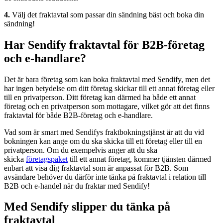
4.
Välj det fraktavtal som passar din sändning bäst och boka din
sändning!
Har Sendify fraktavtal för B2B-företag
och e-handlare?
Det är bara företag som kan boka fraktavtal med Sendify, men det
har ingen betydelse om ditt företag skickar till ett annat företag eller
till en privatperson. Ditt företag kan därmed ha både ett annat
företag och en privatperson som mottagare, vilket gör att det finns
fraktavtal för både B2B-företag och e-handlare.
Vad som är smart med Sendifys fraktbokningstjänst är att du vid
bokningen kan ange om du ska skicka till ett företag eller till en
privatperson. Om du exempelvis anger att du ska
skicka
företagspaket
till ett annat företag, kommer tjänsten därmed
enbart att visa dig fraktavtal som är anpassat för B2B. Som
avsändare behöver du därför inte tänka på fraktavtal i relation till
B2B och e-handel när du fraktar med Sendify!
Med Sendify slipper du tänka på
fraktavtal