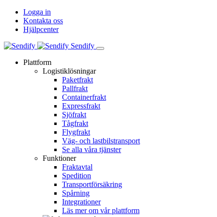
Logga in
Kontakta oss
Hjälpcenter
Sendify
Plattform
Logistiklösningar
Paketfrakt
Pallfrakt
Containerfrakt
Expressfrakt
Sjöfrakt
Tågfrakt
Flygfrakt
Väg- och lastbilstransport
Se alla våra tjänster
Funktioner
Fraktavtal
Spedition
Transportförsäkring
Spårning
Integrationer
Läs mer om vår plattform