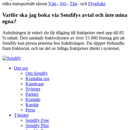
olika transportsätt såsom
Väg
-,
Sjö
-,
Tåg
– och
Flygfrakt
.
Varför ska jag boka via Sendifys avtal och inte mina
egna?
Anledningen är enkel: du får tillgång till fraktpriser med upp till 85
% rabatt. Den samlade fraktvolymen av över 15 000 företag gör att
Sendify kan pressa priserna hos fraktbolagen. Du slipper förhandla
fram fraktavtal, och tar del av billiga fraktpriser direkt i systemet.
Om oss
Om Sendify
Kontakta oss
Kundcase
Nyheter
Partner
Kontakt
Karriär
Press
Tjänster
Sendify Free
Sendify Plus