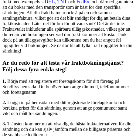
frakt med exempelvis
DHL
,
TNT
och
FedEx
, och därmed garantera
att du bokar med den transportör som är bäst för den specifika
sändningen. All din frakt hamnar också på en och samma
samlingsfaktura, vilket gör att det blir smidigt för dig att betala dina
fraktkostnader. Låter det för bra för att vara sant? Det är det inte.
Fraktavtalet inkluderar alla spårbara tilläggskostnader, vilket gör att
du redan vid bokningen ser vad din frakt kommer att kosta. Tänk
dock på att tilläggsavgifter kan tillkomma om du har angett fel
uppgifter vid bokningen. Se därför till att fylla i rätt uppgifter för din
sändning!
Är du redo för att testa vår fraktbokningstjänst?
Följ dessa fyra enkla steg!
1.
Börja med att registrera ett företagskonto för ditt företag på
Sendifys hemsida. Du behöver bara ange din mejl, telefonnummer
och företagsnamn.
2.
Logga in på hemsidan med ditt registrerade företagskonto och
beräkna priset för din sändning genom att ange postnummer samt
vikt och mått för sändningen.
3.
Tjänsten kommer nu att visa dig de bästa fraktalternativen för din
sändning och du kan själv jämföra mellan de billigaste priserna och
de snabbaste ledtiderna.