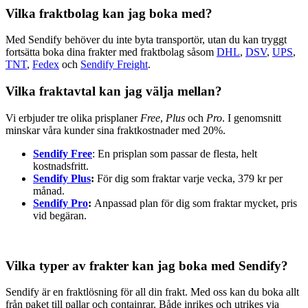
Vilka fraktbolag kan jag boka med?
Med Sendify behöver du inte byta transportör, utan du kan tryggt
fortsätta boka dina frakter med fraktbolag såsom
DHL
,
DSV
,
UPS
,
TNT
,
Fedex
och
Sendify Freight
.
Vilka fraktavtal kan jag välja mellan?
Vi erbjuder tre olika prisplaner
Free
,
Plus
och
Pro
. I genomsnitt
minskar våra kunder sina fraktkostnader med 20%.
Sendify Free
: En prisplan som passar de flesta, helt
kostnadsfritt.
Sendify Plus
:
För dig som fraktar varje vecka, 379 kr per
månad.
Sendify Pro
:
Anpassad plan för dig som fraktar mycket, pris
vid begäran.
Vilka typer av frakter kan jag boka med Sendify?
Sendify är en fraktlösning för all din frakt. Med oss kan du boka allt
från paket till pallar och containrar. Både inrikes och utrikes via