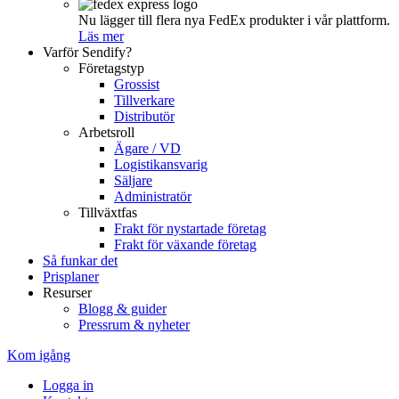
Nu lägger till flera nya FedEx produkter i vår plattform.
Läs mer
Varför Sendify?
Företagstyp
Grossist
Tillverkare
Distributör
Arbetsroll
Ägare / VD
Logistikansvarig
Säljare
Administratör
Tillväxtfas
Frakt för nystartade företag
Frakt för växande företag
Så funkar det
Prisplaner
Resurser
Blogg & guider
Pressrum & nyheter
Kom igång
Logga in