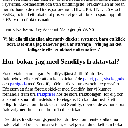
i systemet, kostnadsfritt och utan bindningstid. Fraktavtalen är redan
framförhandlade med transportörerna DHL, UPS, TNT, DSV och
FedEx, och till ett rabatterat pris vilket gör att du kan spara upp till
20% av dina fraktkostnader.
Henrik Karlsson, Key Account Manager på VANS
Vi får alla tillgängliga alternativ direkt i systemet, bara ett klick
bort. Det enda jag behöver göra är att välja – vill jag ha det
billigaste eller snabbaste alternativet?
Hur bokar jag med Sendifys fraktavtal?
Fraktavtalen som ingår i Sendifys tjänst är till för de flesta
fraktbehov, vilket gör att du kan skicka både
paket
,
pall
,
styckegods
och
partigods
med Sendify, både inrikes, utrikes och i expressfart.
Eftersom att flera företag skickar med Sendify, har vi kunnat
förhandla fram bra
fraktpriser
hos de stora fraktbolagen, för dig och
alla andra små- till medelstora företagare. Du kan därmed få ett
billigt fraktavtal om du skickar med Sendify, oberoende av hur stora
fraktvolymer du har och hur ofta du skickar.
I Sendifys fraktbokningstjänst kan du dessutom hantera alla dina
fraktavtal i ett och samma system, vilket gör att du enkelt kan boka