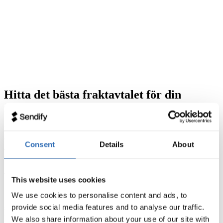
Hitta det bästa fraktavtalet för din
företagsfrakt.
Letar du efter ett bra fraktavtal till din företagsfrakt? I Sendify kan
du jämföra olika fraktlösningar och se hur mycket din frakt kostar.
Consent
Details
About
Jämför fraktavtal från DHL, UPS, TNT, DSV och FedEx – allt i en
och samma plattform.
Vad är ett fraktavtal?
This website uses cookies
We use cookies to personalise content and ads, to
Ett fraktavtal är ett avtal som du tecknar med en transportör som
provide social media features and to analyse our traffic.
säger hur mycket det kommer att kosta för dig att frakta med
transportören. Fraktavtalet prissätt utefter hur ofta du fraktar och hur
We also share information about your use of our site with