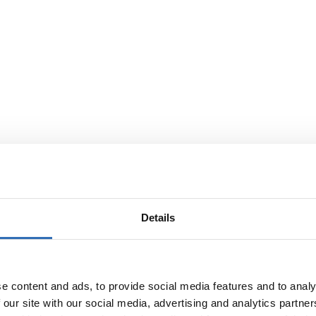
 Sverige eller export från Sverige.
Details
g-, sjö-, väg- och tågfrakt – världen om. DB Schenker har fraktlösninga
e content and ads, to provide social media features and to analy
endify. Då får du:
 our site with our social media, advertising and analytics partn