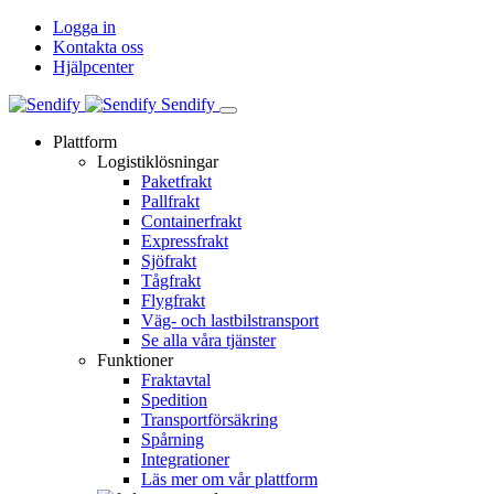
Logga in
Kontakta oss
Hjälpcenter
Sendify
Plattform
Logistiklösningar
Paketfrakt
Pallfrakt
Containerfrakt
Expressfrakt
Sjöfrakt
Tågfrakt
Flygfrakt
Väg- och lastbilstransport
Se alla våra tjänster
Funktioner
Fraktavtal
Spedition
Transportförsäkring
Spårning
Integrationer
Läs mer om vår plattform