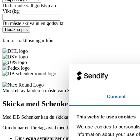
Du har inte valt godstyp än
Vikt (kg)
Du måste skriva in en godsvikt
Beräkna pris
Jämför fraktlösningar från:
Minst ett av länderna måste vara Sverige. Antingen inrikes, import till
Consent
Skicka med Schenker
This website uses cookies
Med DB Schenker kan du skicka allt från paket till containrar, med fly
We use cookies to personalis
Om du har ett företagsavtal med DB Schenker kan du koppla det till S
information about your use of
Dina
egna avtalspriser
direkt i plattformen