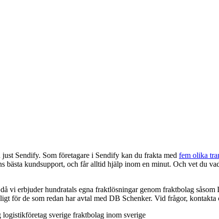
med just Sendify. Som företagare i Sendify kan du frakta med
fem olika tra
ns bästa kundsupport, och får alltid hjälp inom en minut. Och vet du vad 
rt då vi erbjuder hundratals egna fraktlösningar genom fraktbolag så
gligt för de som redan har avtal med DB Schenker. Vid frågor, kontakta o