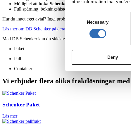
other information that you’ve
Möjlighet att
boka Schenkerfrakt
med ett par klick
Full spårning, bokningshistorik och fraktverktyg – samlat på ett 
Consent
Har du inget eget avtal? Inga problem! Du kan fortfarande boka fra
Necessary
Selection
Läs mer om DB Schenker på deras egna hemsida.
Med DB Schenker kan du skicka:
Paket
Deny
Pall
Container
Vi erbjuder flera olika fraktlösningar me
Schenker Paket
Läs mer