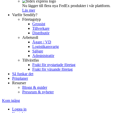
Nu lägger till flera nya FedEx produkter i vår plattform.
Läs mer
Varför Sendify?
Företagstyp
Grossist
Tillverkare
Distributör
Arbetsroll
Ägare / VD
Logistikansvarig
Säljare
Administratör
Tillväxtfas
Frakt för nystartade företag
Frakt för växande företag
Så funkar det
Prisplaner
Resurser
Blogg & guider
Pressrum & nyheter
Kom igång
Logga in