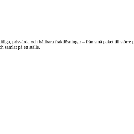
liga, prisvärda och hållbara fraktlösningar – från små paket till störr
h samlat på ett ställe.