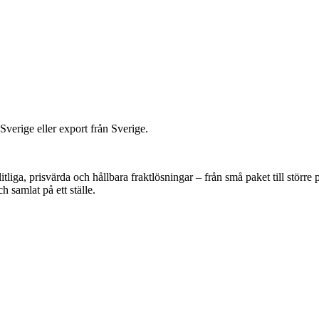
 Sverige eller export från Sverige.
liga, prisvärda och hållbara fraktlösningar – från små paket till störr
h samlat på ett ställe.