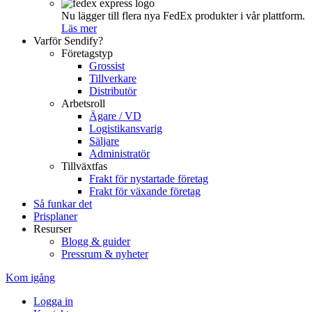
Nu lägger till flera nya FedEx produkter i vår plattform.
Läs mer
Varför Sendify?
Företagstyp
Grossist
Tillverkare
Distributör
Arbetsroll
Ägare / VD
Logistikansvarig
Säljare
Administratör
Tillväxtfas
Frakt för nystartade företag
Frakt för växande företag
Så funkar det
Prisplaner
Resurser
Blogg & guider
Pressrum & nyheter
Kom igång
Logga in