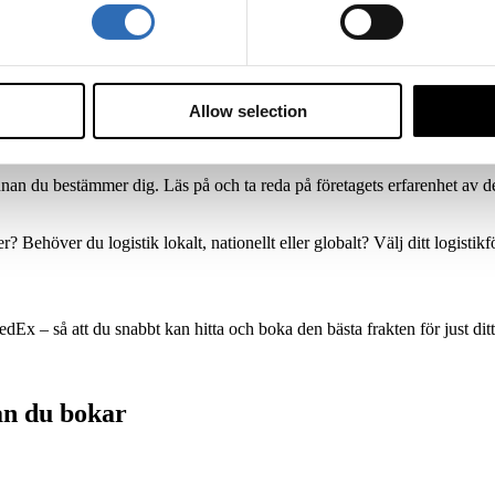
in logistik via ett logistikföretag. Då kan du få hjälp med flera olika del
skt för att kunderna ska nå specifika mål samtidigt som de ansvarar för 
Allow selection
nnan du bestämmer dig. Läs på och ta reda på företagets erfarenhet av d
Behöver du logistik lokalt, nationellt eller globalt? Välj ditt logistikfö
 – så att du snabbt kan hitta och boka den bästa frakten för just ditt
an du bokar