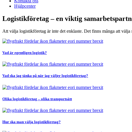
Kontakta oss
Hjälpcenter
Logistikföretag – en viktig samarbetspartne
Att välja logistikföretag är inte det enklaste. Det finns många att väl
Vad är egentligen logistik?
Vad ska jag tänka på när jag väljer logistikföretag?
Olika logistikföretag – olika transportsätt
Hur ska man välja logistikföretag?