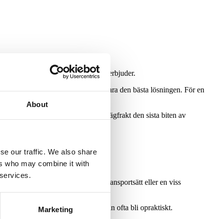
jligheter och vilka transportsätt de erbjuder.
ra volymer kan tåg eller sjötransport vara den bästa lösningen. För en
About
a mellan exempelvis tågfrakt och vägfrakt den sista biten av
 av skräddarsydda alternativ.
se our traffic. We also share
ers who may combine it with
 services.
rågar om det handlar om ett visst transportsätt eller en viss
et kan fungera för små företag men kan ofta bli opraktiskt.
Marketing