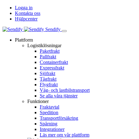
Logga in
Kontakta oss
Hjälpcenter
Sendify
Plattform
Logistiklösningar
Paketfrakt
Pallfrakt
Containerfrakt
Expressfrakt
Sjöfrakt
Tågfrakt
Flygfrakt
Väg- och lastbilstransport
Se alla våra tjänster
Funktioner
Fraktavtal
Spedition
Transportförsäkring
Spårning
Integrationer
Läs mer om vår plattform