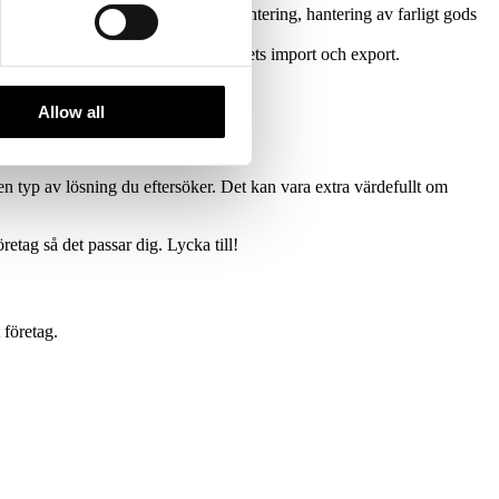
ar, exempelvis plock och pack, lagerhantering, hantering av farligt gods
leveranskedjan och flödet av företagets import och export.
Allow all
en typ av lösning du eftersöker. Det kan vara extra värdefullt om
retag så det passar dig. Lycka till!
 företag.