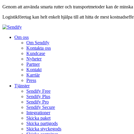
Genom att använda smarta rutter och transportmetoder kan de minska l
Logistikföretag kan helt enkelt hjälpa till att hitta de mest kostnadseff
Om oss
Om Sendify
Kontakta oss
Kundcase
Nyheter
Partner
Kontakt
Karriär
Press
Tjänster
Sendify Free
Sendify Plus
Sendify Pro
Sendify Secure
Integrationer
Skicka paket
Skicka partigods
Skicka styckegods