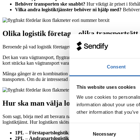
Behöver transporten ske snabbt?
Hur viktigt är priset i förhå
Vilka andra logistiktjänster behöver ni hjälp med?
Behöver 
Olika logistik företag – olika transportsätt
Beroende på vad logistik företaget inriktat sig mot så erbjuder de olika
Det kan vara vägtransport, flygtransport, sjötransport eller tågtransport
kort sträcka kan vägtransport vara rätt beslut.
Consent
Många gånger är en kombination av olika transportsätt det bästa. Dett
transporten. Om du är intresserad av en kombination av transporter är
This website uses cookies
We use cookies to personalis
Hur ska man välja logistikföretag?
information about your use of
other information that you’ve
Som sagt, börja med att besvara några frågor kring just era behov. Börja
logistiktjänst. Hur logistiken sköts hos ett företag delas ofta in i olika 
Consent
1PL
–
Förstapartslogistik
: är vanligt bland mindre företag. De
Necessary
Selection
2PL
–
Andrapartslogistik
: ett logistikföretag sköter enbart tr