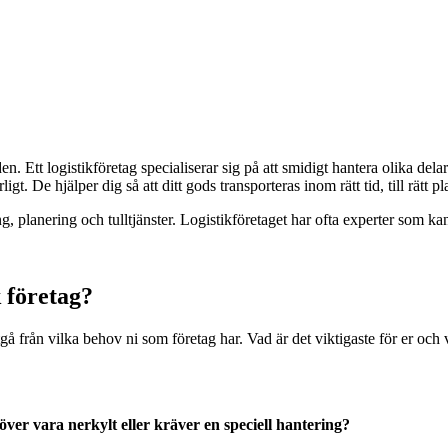
den. Ett logistikföretag specialiserar sig på att smidigt hantera olika dela
gt. De hjälper dig så att ditt gods transporteras inom rätt tid, till rätt p
g, planering och tulltjänster. Logistikföretaget har ofta experter som k
k företag?
 utgå från vilka behov ni som företag har. Vad är det viktigaste för er och
er vara nerkylt eller kräver en speciell hantering?