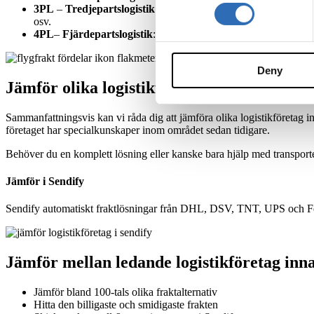
3PL
–
Tredjepartslogistik
: syftar till att man får hjälp med s
osv.
4PL
–
Fjärdepartslogistik
: liknar 3PL men jobbar mer strategi
Deny
Jämför olika logistikföretag
Sammanfattningsvis kan vi råda dig att jämföra olika logistikföretag i
företaget har specialkunskaper inom området sedan tidigare.
Behöver du en komplett lösning eller kanske bara hjälp med transporter? 
Jämför i Sendify
Sendify automatiskt fraktlösningar från DHL, DSV, TNT, UPS och FedEx
Jämför mellan ledande logistikföretag inn
Jämför bland 100-tals olika fraktalternativ
Hitta den billigaste och smidigaste frakten