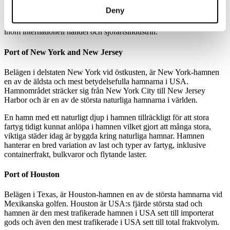
Tillsammans med Port of Los Angeles utgör de båda hamnarna ett
Deny
betydande hamnområde för amerikansk handel. Long Beach-
hamnen är specialiserad på containerfrakt och är känd för sin roll
inom internationell handel och sjöfartsindustrin.
Port of New York and New Jersey
Belägen i delstaten New York vid östkusten, är New York-hamnen
en av de äldsta och mest betydelsefulla hamnarna i USA.
Hamnområdet sträcker sig från New York City till New Jersey
Harbor och är en av de största naturliga hamnarna i världen.
En hamn med ett naturligt djup i hamnen tillräckligt för att stora
fartyg tidigt kunnat anlöpa i hamnen vilket gjort att många stora,
viktiga städer idag är byggda kring naturliga hamnar. Hamnen
hanterar en bred variation av last och typer av fartyg, inklusive
containerfrakt, bulkvaror och flytande laster.
Port of Houston
Belägen i Texas, är Houston-hamnen en av de största hamnarna vid
Mexikanska golfen. Houston är USA:s fjärde största stad och
hamnen är den mest trafikerade hamnen i USA sett till importerat
gods och även den mest trafikerade i USA sett till total fraktvolym.