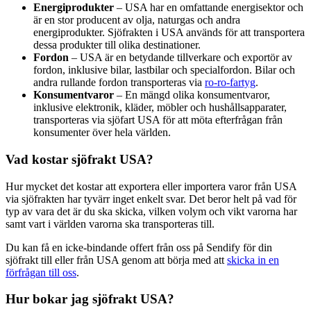
Energiprodukter
– USA har en omfattande energisektor och
är en stor producent av olja, naturgas och andra
energiprodukter. Sjöfrakten i USA används för att transportera
dessa produkter till olika destinationer.
Fordon
– USA är en betydande tillverkare och exportör av
fordon, inklusive bilar, lastbilar och specialfordon. Bilar och
andra rullande fordon transporteras via
ro-ro-fartyg
.
Konsumentvaror
– En mängd olika konsumentvaror,
inklusive elektronik, kläder, möbler och hushållsapparater,
transporteras via sjöfart USA för att möta efterfrågan från
konsumenter över hela världen.
Vad kostar sjöfrakt USA?
Hur mycket det kostar att exportera eller importera varor från USA
via sjöfrakten har tyvärr inget enkelt svar. Det beror helt på vad för
typ av vara det är du ska skicka, vilken volym och vikt varorna har
samt vart i världen varorna ska transporteras till.
Du kan få en icke-bindande offert från oss på Sendify för din
sjöfrakt till eller från USA genom att börja med att
skicka in en
förfrågan till oss
.
Hur bokar jag sjöfrakt USA?