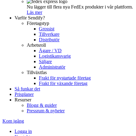
Nu lägger till flera nya FedEx produkter i vår plattform.
Läs mer
Varför Sendify?
Företagstyp
Grossist
Tillverkare
Distributör
Arbetsroll
Ägare / VD
Logistikansvarig
Säljare
Administratör
Tillväxtfas
Frakt för nystartade företag
Frakt för växande företag
Så funkar det
Prisplaner
Resurser
Blogg & guider
Pressrum & nyheter
Kom igång
Logga in