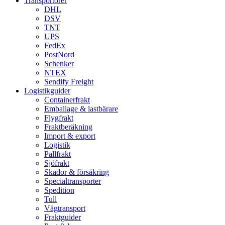
Transportörer
DHL
DSV
TNT
UPS
FedEx
PostNord
Schenker
NTEX
Sendify Freight
Logistikguider
Containerfrakt
Emballage & lastbärare
Flygfrakt
Fraktberäkning
Import & export
Logistik
Pallfrakt
Sjöfrakt
Skador & försäkring
Specialtransporter
Spedition
Tull
Vägtransport
Fraktguider