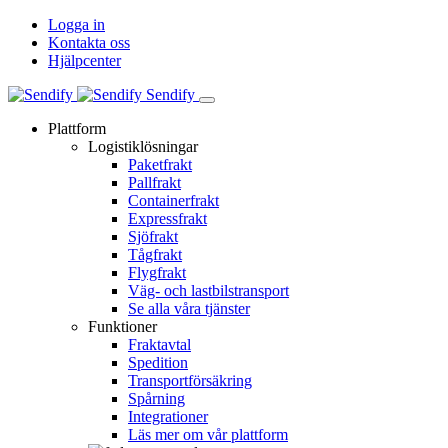
Logga in
Kontakta oss
Hjälpcenter
Sendify
Plattform
Logistiklösningar
Paketfrakt
Pallfrakt
Containerfrakt
Expressfrakt
Sjöfrakt
Tågfrakt
Flygfrakt
Väg- och lastbilstransport
Se alla våra tjänster
Funktioner
Fraktavtal
Spedition
Transportförsäkring
Spårning
Integrationer
Läs mer om vår plattform