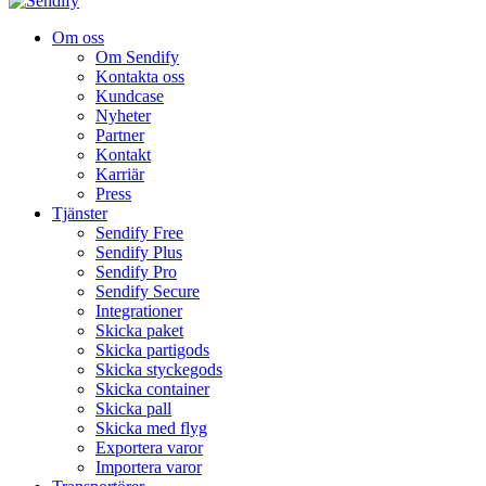
Om oss
Om Sendify
Kontakta oss
Kundcase
Nyheter
Partner
Kontakt
Karriär
Press
Tjänster
Sendify Free
Sendify Plus
Sendify Pro
Sendify Secure
Integrationer
Skicka paket
Skicka partigods
Skicka styckegods
Skicka container
Skicka pall
Skicka med flyg
Exportera varor
Importera varor