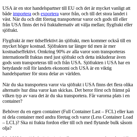
USA är en stor handelspartner till EU och det är mycket vanligt att
både
importera
och
exportera
varor från, och till det stora landet i
väst. När du och ditt företag transporterar varor och gods till eller
från USA finns det två fraktalternativ att välja mellan; flygfrakt eller
sjöfrakt.
Flygfrakt är mer tidseffektivt än sjöfrakt, men kommer också till en
mycket högre kostnad. Sjöfrakten tar längre tid men är mer
kostnadseffektivt. Omkring 90% av alla varor som transporteras
internationellt fraktas med just sjöfrakt och detta inkluderar även
gods som transporteras till och från USA. Sjöfrakten i USA har en
betydande roll för landets ekonomi och USA är en viktig
handelspartner för stora delar av världen.
När du ska transportera varor via sjöfrakt i USA finns det flera olika
alternativ hur dina varor kan skickas. Det beror först och främst på
vilken typ av vara det är du ska transportera. Får varorna plats i en
container?
Behöver du en egen container (Full Container Last – FCL) eller kan
ni dela container med andra företag och varor (Less Container Load
– LCL)? Ska ni frakta fordon eller till och med flytande bulk såsom
olja?