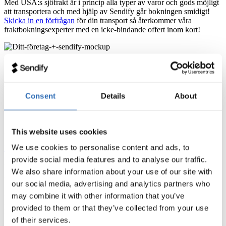
Med USA:s sjöfrakt är i princip alla typer av varor och gods möjligt
att transportera och med hjälp av Sendify går bokningen smidigt!
Skicka in en förfrågan
för din transport så återkommer våra
fraktbokningsexperter med en icke-bindande offert inom kort!
Step 1
Fraktförmedling: Vi hjälper dig med din sjöfrakt
Consent
Details
About
Med Sendify Freight kan du skicka paket-, pall- och containerfrakt
via tåg, väg, flyg och sjöfrakt, med full support från vårt
fraktförmedlingsteam. Gör en sökning i plattformen för att komma
igång!
This website uses cookies
We use cookies to personalise content and ads, to
Beräkna ditt fraktpris
provide social media features and to analyse our traffic.
USA Sjöfrakt – De viktigaste hamnarna att känna
We also share information about your use of our site with
till
our social media, advertising and analytics partners who
may combine it with other information that you’ve
USA har flera viktiga hamnar som fungerar som globala
knutpunkter för både sjöfrakten och den internationella handeln.
provided to them or that they’ve collected from your use
Nedan listar vi några av de största och viktigaste hamnarna i USA:s
of their services.
sjöfrakt: