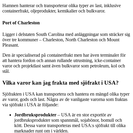
Hamnen hanterar och transporterar olika typer av last, inklusive
containerfrakt, oljeprodukter, kemikalier och bulkvaror.
Port of Charleston
Ligger i delstaten South Carolina med anläggningar som sträcker sig
över tre kommuner – Charleston, North Charleston och Mount
Pleasant.
Den är specialiserad på containerfrakt men har även terminaler för
att hantera fordon och annan rullande utrustning, icke-container
varor och projektlast samt även bulkvaror som petroleum, kol och
stål.
Vilka varor kan jag frakta med sjöfrakt i USA?
Sjöfrakten i USA kan transportera och hantera en mängd olika typer
av varor, gods och last. Några av de vanligaste varorna som fraktas
via sjöfrakt i USA är följande:
Jordbruksprodukter
– USA är en stor exportör av
jordbruksprodukter som spannmål, sojabönor, bomull och
kött. Dessa varor transporteras med USA:s sjöfrakt till olika
marknader runt om i världen.