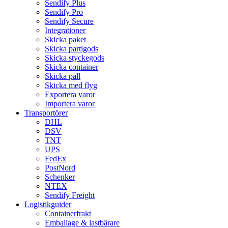
Sendify Plus
Sendify Pro
Sendify Secure
Integrationer
Skicka paket
Skicka partigods
Skicka styckegods
Skicka container
Skicka pall
Skicka med flyg
Exportera varor
Importera varor
Transportörer
DHL
DSV
TNT
UPS
FedEx
PostNord
Schenker
NTEX
Sendify Freight
Logistikguider
Containerfrakt
Emballage & lastbärare