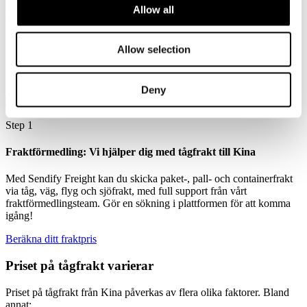
det stadigt ökat. En anledning är covid-19 pandemin då det skedde
Allow all
stora störningar globalt. Sjöfrakten fick ont om containrar och
flygfrakten blev begränsad på grund av många inställda flyg. Detta
ledde till ett sökande av nya transportlösningar. Även tågfrakt från
Allow selection
Kina till Sverige har blivit allt vanligare samtidigt som tågrutterna
förbättrats. Med tågfrakt från Kina kan företag minska sina
leveranstider och få fler transportalternativ.
Deny
Step 1
Fraktförmedling: Vi hjälper dig med tågfrakt till Kina
Med Sendify Freight kan du skicka paket-, pall- och containerfrakt
via tåg, väg, flyg och sjöfrakt, med full support från vårt
fraktförmedlingsteam. Gör en sökning i plattformen för att komma
igång!
Beräkna ditt fraktpris
Priset på tågfrakt varierar
Priset på tågfrakt från Kina påverkas av flera olika faktorer. Bland
annat: