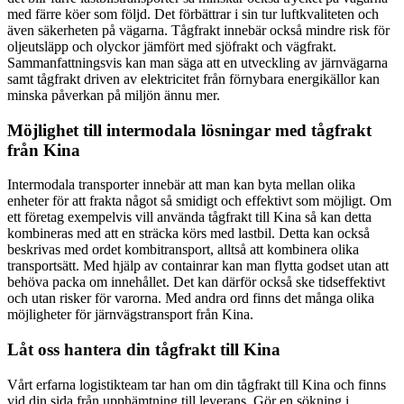
med färre köer som följd. Det förbättrar i sin tur luftkvaliteten och
även säkerheten på vägarna. Tågfrakt innebär också mindre risk för
oljeutsläpp och olyckor jämfört med sjöfrakt och vägfrakt.
Sammanfattningsvis kan man säga att en utveckling av järnvägarna
samt tågfrakt driven av elektricitet från förnybara energikällor kan
minska påverkan på miljön ännu mer.
Möjlighet till intermodala lösningar med tågfrakt
från Kina
Intermodala transporter innebär att man kan byta mellan olika
enheter för att frakta något så smidigt och effektivt som möjligt. Om
ett företag exempelvis vill använda tågfrakt till Kina så kan detta
kombineras med att en sträcka körs med lastbil. Detta kan också
beskrivas med ordet kombitransport, alltså att kombinera olika
transportsätt. Med hjälp av containrar kan man flytta godset utan att
behöva packa om innehållet. Det kan därför också ske tidseffektivt
och utan risker för varorna. Med andra ord finns det många olika
möjligheter för järnvägstransport från Kina.
Låt oss hantera din tågfrakt till Kina
Vårt erfarna logistikteam tar han om din tågfrakt till Kina och finns
vid din sida från upphämtning till leverans. Gör en sökning i