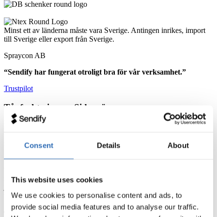
Minst ett av länderna måste vara Sverige. Antingen inrikes, import
till Sverige eller export från Sverige.
Spraycon AB
“Sendify har fungerat otroligt bra för vår verksamhet.”
Trustpilot
Tågfrakt via nya Sidenvägen
Att tågfrakt har fått ett uppsving är inte konstigt med tanke på det
biljonprojekt som Kina startat. Projektet som är ett av världens
största
infrastrukturprojekt
kallas för den nya Sidenvägen eller One
Consent
Details
About
Belt One Road – förkortat Obor. Men det handlar knappast om en
väg utan om ett gigantiskt projekt med att bygga hamnar, broar,
vägar, flygplatser, tunnlar och järnvägar. Ett projekt med
investeringar i nästan 70 länder. Helt klart är att satsningar på
This website uses cookies
järnvägar mellan Kina och Europa öppnat upp för nya möjligheter
We use cookies to personalise content and ads, to
vad gäller tågfrakt från Kina såväl som tågfrakt till Kina.
provide social media features and to analyse our traffic.
Tågfrakt från Kina – bra balans mellan tid och