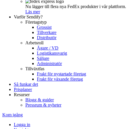
Nu lägger till flera nya FedEx produkter i vår plattform.
Läs mer
Varför Sendify?
Företagstyp
Grossist
Tillverkare
Distributör
Arbetsroll
Ägare / VD
Logistikansvarig
Säljare
Administratör
Tillväxtfas
Frakt för nystartade företag
Frakt för växande företag
Så funkar det
Prisplaner
Resurser
Blogg & guider
Pressrum & nyheter
Kom igång
Logga in