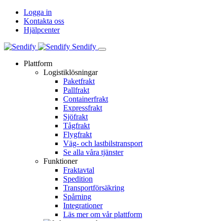
Logga in
Kontakta oss
Hjälpcenter
Sendify
Plattform
Logistiklösningar
Paketfrakt
Pallfrakt
Containerfrakt
Expressfrakt
Sjöfrakt
Tågfrakt
Flygfrakt
Väg- och lastbilstransport
Se alla våra tjänster
Funktioner
Fraktavtal
Spedition
Transportförsäkring
Spårning
Integrationer
Läs mer om vår plattform