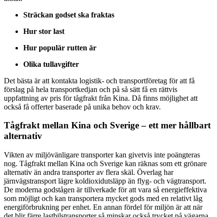
Sträckan godset ska fraktas
Hur stor last
Hur populär rutten är
Olika tullavgifter
Det bästa är att kontakta logistik- och transportföretag för att få
förslag på hela transportkedjan och på så sätt få en rättvis
uppfattning av pris för tågfrakt från Kina. Då finns möjlighet att
också få offerter baserade på unika behov och krav.
Tågfrakt mellan Kina och Sverige – ett mer hållbart
alternativ
Vikten av miljövänligare transporter kan givetvis inte poängteras
nog. Tågfrakt mellan Kina och Sverige kan räknas som ett grönare
alternativ än andra transporter av flera skäl. Överlag har
järnvägstransport lägre koldioxidutsläpp än flyg- och vägtransport.
De moderna godstågen är tillverkade för att vara så energieffektiva
som möjligt och kan transportera mycket gods med en relativt låg
energiförbrukning per enhet. En annan fördel för miljön är att när
det blir färre lastbilstransporter så minskar också trycket på vägarna