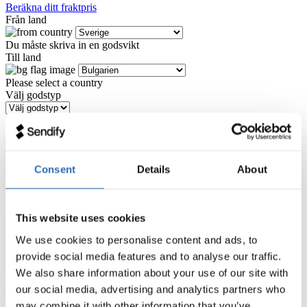
Beräkna ditt fraktpris
Från land
Du måste skriva in en godsvikt
Till land
Please select a country
Välj godstyp
Du har inte valt godstyp än
Vikt (kg)
Du måste skriva in en godsvikt
Consent
Details
About
Beräkna pris
Jämför fraktlösningar från:
This website uses cookies
We use cookies to personalise content and ads, to
provide social media features and to analyse our traffic.
We also share information about your use of our site with
our social media, advertising and analytics partners who
may combine it with other information that you’ve
Minst ett av länderna måste vara Sverige. Antingen inrikes, import