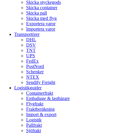
Skicka styckegods
Skicka container
Skicka pall
Skicka med flyg
Exportera varor
Importera varor
Transportörer
DHL
DSV
TNT
UPS
FedEx
PostNord
Schenker
NTEX
Sendify Freight
Logistikguider
Containerfrakt
Emballage & lastbärare
Flygfrakt
Fraktberäkning
Import & export
Logistik
Pallfrakt
Sjöfrakt