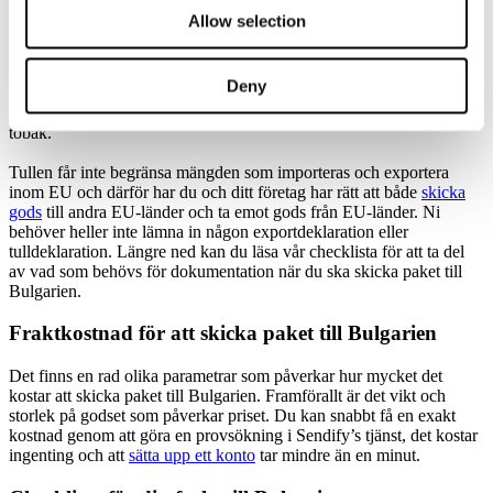
medlem i EU så kan ditt företag därför skicka paket till Bulgarien
Allow selection
helt tullfritt och i stort sett alla varor är befriade från tull och
tullhantering. Men precis som vi nämnde ovan finns det undantag
när man ska skicka paket till andra länder. Det kan finnas
Deny
restriktioner för att skicka vissa varor, det kan vara varor som kan
vara hälsovådliga, såsom vapen, narkotika, läkemedel, alkohol eller
tobak.
Tullen får inte begränsa mängden som importeras och exportera
inom EU och därför har du och ditt företag har rätt att både
skicka
gods
till andra EU-länder och ta emot gods från EU-länder. Ni
behöver heller inte lämna in någon exportdeklaration eller
tulldeklaration. Längre ned kan du läsa vår checklista för att ta del
av vad som behövs för dokumentation när du ska skicka paket till
Bulgarien.
Fraktkostnad för att skicka paket till Bulgarien
Det finns en rad olika parametrar som påverkar hur mycket det
kostar att skicka paket till Bulgarien. Framförallt är det vikt och
storlek på godset som påverkar priset. Du kan snabbt få en exakt
kostnad genom att göra en provsökning i Sendify’s tjänst, det kostar
ingenting och att
sätta upp ett konto
tar mindre än en minut.