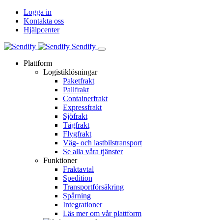
Logga in
Kontakta oss
Hjälpcenter
Sendify
Plattform
Logistiklösningar
Paketfrakt
Pallfrakt
Containerfrakt
Expressfrakt
Sjöfrakt
Tågfrakt
Flygfrakt
Väg- och lastbilstransport
Se alla våra tjänster
Funktioner
Fraktavtal
Spedition
Transportförsäkring
Spårning
Integrationer
Läs mer om vår plattform