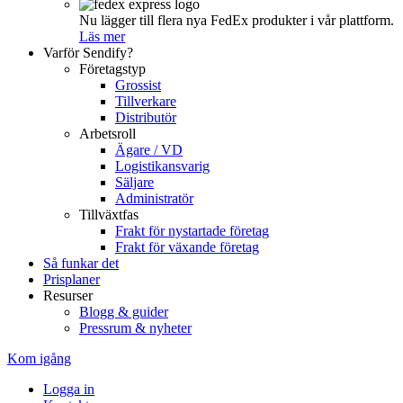
Nu lägger till flera nya FedEx produkter i vår plattform.
Läs mer
Varför Sendify?
Företagstyp
Grossist
Tillverkare
Distributör
Arbetsroll
Ägare / VD
Logistikansvarig
Säljare
Administratör
Tillväxtfas
Frakt för nystartade företag
Frakt för växande företag
Så funkar det
Prisplaner
Resurser
Blogg & guider
Pressrum & nyheter
Kom igång
Logga in