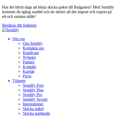
Har det blivit dags att börja skicka paket till Bulgarien? Med Sendify
kommer du igång snabbt och du sköter all din import och export på
ett och samma ställe!
Beräkna ditt fraktpris
Om oss
Om Sendify
Kontakta oss
Kundcase
Nyheter
Partner
Kontakt
Karriär
Press
Tjänster
Sendify Free
Sendify Plus
Sendify Pro
Sendify Secure
Integrationer
Skicka paket
Skicka partigods