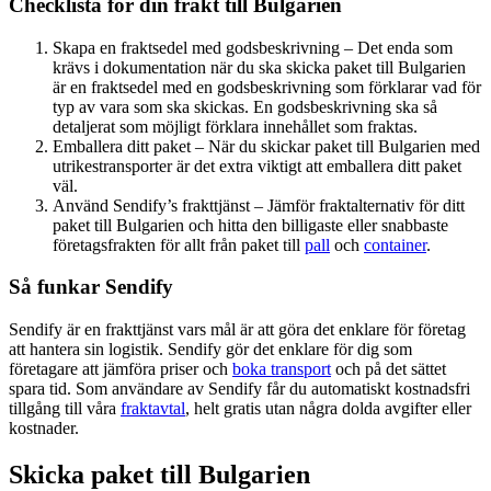
Checklista för din frakt till Bulgarien
Skapa en fraktsedel med godsbeskrivning
– Det enda som
krävs i dokumentation när du ska skicka paket till Bulgarien
är en fraktsedel med en godsbeskrivning som förklarar vad för
typ av vara som ska skickas. En godsbeskrivning ska så
detaljerat som möjligt förklara innehållet som fraktas.
Emballera ditt paket
– När du skickar paket till Bulgarien med
utrikestransporter är det extra viktigt att emballera ditt paket
väl.
Använd Sendify’s frakttjänst
– Jämför fraktalternativ för ditt
paket till Bulgarien och hitta den billigaste eller snabbaste
företagsfrakten för allt från paket till
pall
och
container
.
Så funkar Sendify
Sendify är en frakttjänst vars mål är att göra det enklare för företag
att hantera sin logistik. Sendify gör det enklare för dig som
företagare att jämföra priser och
boka transport
och på det sättet
spara tid. Som användare av Sendify får du automatiskt kostnadsfri
tillgång till våra
fraktavtal
, helt gratis utan några dolda avgifter eller
kostnader.
Skicka paket till Bulgarien