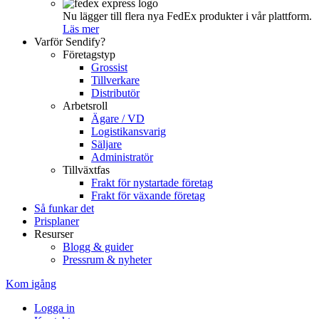
Nu lägger till flera nya FedEx produkter i vår plattform.
Läs mer
Varför Sendify?
Företagstyp
Grossist
Tillverkare
Distributör
Arbetsroll
Ägare / VD
Logistikansvarig
Säljare
Administratör
Tillväxtfas
Frakt för nystartade företag
Frakt för växande företag
Så funkar det
Prisplaner
Resurser
Blogg & guider
Pressrum & nyheter
Kom igång
Logga in