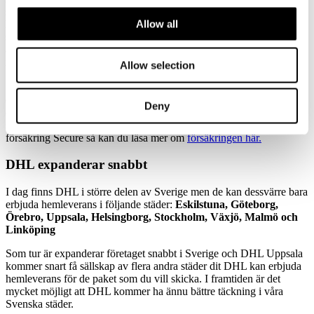
större än Norden och större än Europa. DHL finns vid alla jordens
Allow all
hörn vilket gör att de alltid har ett kontor på den plats dit du vill
skicka ditt paket. Ditt paket från DHL Uppsala kan därför levereras
av DHL New York eller kanske DHL Istanbul utan att DHL
någonsin förlorar kontrollen över det.
Allow selection
Ska du skicka något utomlands som du är lite extra rädd om kan det
därför vara en väldigt god idé att skicka det med DHL. Dessutom
Deny
erbjuder DHL självklart en försäkring utifall något mot förmodan
skulle hända med ditt paket, vill du lära dig mer om Sendifys
försäkring Secure så kan du läsa mer om
försäkringen här.
DHL expanderar snabbt
I dag finns DHL i större delen av Sverige men de kan dessvärre bara
erbjuda hemleverans i följande städer:
Eskilstuna, Göteborg,
Örebro, Uppsala, Helsingborg, Stockholm, Växjö, Malmö och
Linköping
Som tur är expanderar företaget snabbt i Sverige och DHL Uppsala
kommer snart få sällskap av flera andra städer dit DHL kan erbjuda
hemleverans för de paket som du vill skicka. I framtiden är det
mycket möjligt att DHL kommer ha ännu bättre täckning i våra
Svenska städer.