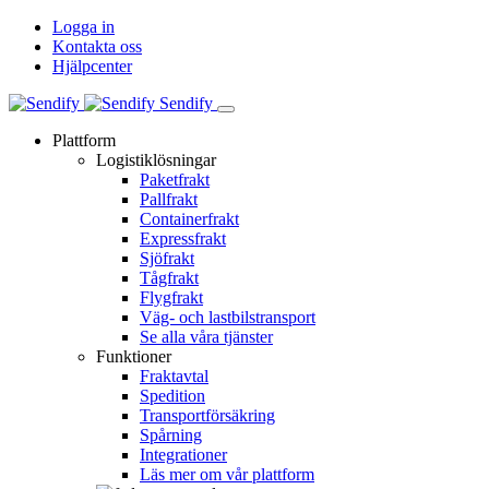
Logga in
Kontakta oss
Hjälpcenter
Sendify
Plattform
Logistiklösningar
Paketfrakt
Pallfrakt
Containerfrakt
Expressfrakt
Sjöfrakt
Tågfrakt
Flygfrakt
Väg- och lastbilstransport
Se alla våra tjänster
Funktioner
Fraktavtal
Spedition
Transportförsäkring
Spårning
Integrationer
Läs mer om vår plattform