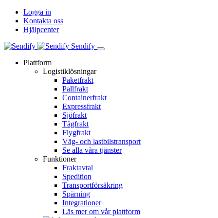
Logga in
Kontakta oss
Hjälpcenter
Sendify
Plattform
Logistiklösningar
Paketfrakt
Pallfrakt
Containerfrakt
Expressfrakt
Sjöfrakt
Tågfrakt
Flygfrakt
Väg- och lastbilstransport
Se alla våra tjänster
Funktioner
Fraktavtal
Spedition
Transportförsäkring
Spårning
Integrationer
Läs mer om vår plattform