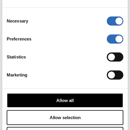
Flexibilitet:
Oavsett om du skickar små paket eller stora laster
erbjuder DSV lösningar som passar de flesta fraktbehov.
Säkerhet och spårbarhet:
Genom DSV’s spårningssystem
Consent
kan du alltid hålla koll på var ditt paket befinner sig, via
Necessary
Sendify kan du enkelt spåra din DSV frakt.
Selection
Vad du bör tänka på innan du skickar med DSV
Preferences
Förpackning:
Se till att ditt paket är ordentligt förpackat för
att undvika skador under transporten.
Dokumentation:
För internationella försändelser kan
Statistics
tulldeklarationer
och andra dokument vara nödvändiga. Bokar
du via Sendify kan vi hjälpa dig med dina tullfrågor.
Tidsram:
Planera i förväg, särskilt under högsäsong, för att
Marketing
säkerställa att ditt paket kommer fram i tid.
Boka försäkrad paketfrakt med DSV
Allow all
Boka din paketfrakt tryggt med Sendify Secure, branschens bästa
transportförsäkring. Glöm veckor väntandes på ersättning, med
Allow selection
Sendify Secure får du betalt inom några dagar.
Boka försäkrad frakt