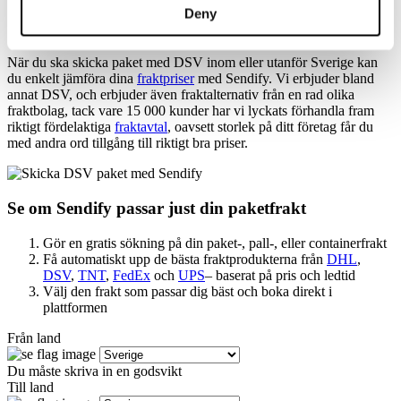
Deny
Skicka paket med DSV
När du ska skicka paket med DSV inom eller utanför Sverige kan
du enkelt jämföra dina
fraktpriser
med Sendify. Vi erbjuder bland
annat DSV, och erbjuder även fraktalternativ från en rad olika
fraktbolag, tack vare 15 000 kunder har vi lyckats förhandla fram
riktigt fördelaktiga
fraktavtal
, oavsett storlek på ditt företag får du
med andra ord tillgång till riktigt bra priser.
Se om Sendify passar just din paketfrakt
Gör en gratis sökning på din paket-, pall-, eller containerfrakt
Få automatiskt upp de bästa fraktprodukterna från
DHL
,
DSV
,
TNT
,
FedEx
och
UPS
– baserat på pris och ledtid
Välj den frakt som passar dig bäst och boka direkt i
plattformen
Från land
Du måste skriva in en godsvikt
Till land