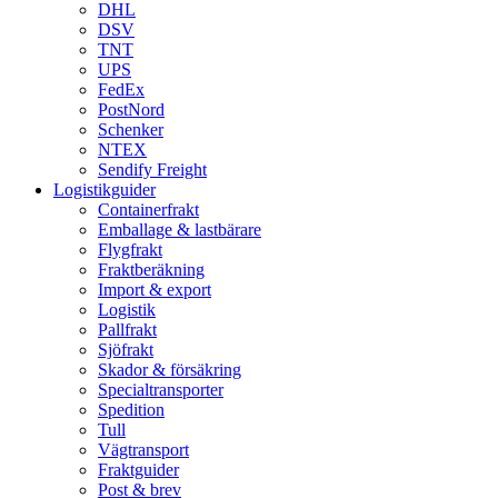
DHL
DSV
TNT
UPS
FedEx
PostNord
Schenker
NTEX
Sendify Freight
Logistikguider
Containerfrakt
Emballage & lastbärare
Flygfrakt
Fraktberäkning
Import & export
Logistik
Pallfrakt
Sjöfrakt
Skador & försäkring
Specialtransporter
Spedition
Tull
Vägtransport
Fraktguider
Post & brev