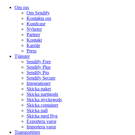
Om oss
Om Sendify
Kontakta oss
Kundcase
Nyheter
Partner
Kontakt
Karriär
Press
Tjänster
Sendify Free
Sendify Plus
Sendify Pro
Sendify Secure
Integrationer
Skicka paket
Skicka partigods
Skicka styckegods
Skicka container
Skicka pall
Skicka med flyg
Exportera varor
Importera varor
Transportörer