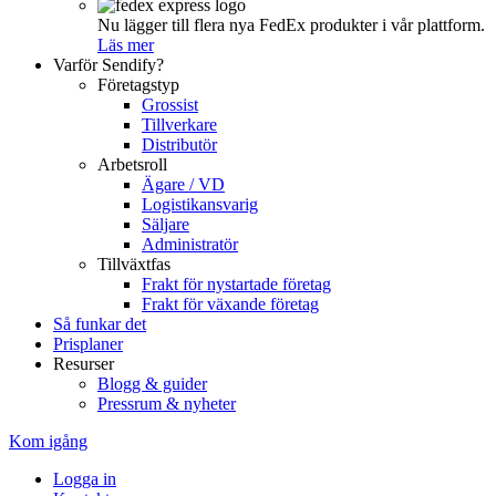
Nu lägger till flera nya FedEx produkter i vår plattform.
Läs mer
Varför Sendify?
Företagstyp
Grossist
Tillverkare
Distributör
Arbetsroll
Ägare / VD
Logistikansvarig
Säljare
Administratör
Tillväxtfas
Frakt för nystartade företag
Frakt för växande företag
Så funkar det
Prisplaner
Resurser
Blogg & guider
Pressrum & nyheter
Kom igång
Logga in