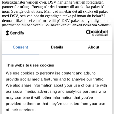
logistiktjänster världen över, DSV har länge varit en föredragen
partner för många företag när det kommer till att skicka paket både
inom Sverige och utrikes. Men vad innebär det att skicka ett paket
med DSV, och vad bör du egentligen tänka på innan du bokar? I
denna artikel tar vi en närmare titt på DSV paket och ger dig all den
information du behöver, DSV paket kan du enkelt boka via Sendify
till 20% lägre fraktpris.
Vad innebär det att skicka ett paket med DSV?
Consent
Details
About
Att skicka med DSV betyder att du anlitar en av världens ledande
leverantörer av transport- och logistiktjänster. Företaget erbjuder
skräddarsydda lösningar som passar de flesta typer av fraktbehov,
från enstaka paket inom Sverige till stora försändelser världen över.
This website uses cookies
Att skicka paket med DSV erbjuder dig både trygghet och
We use cookies to personalise content and ads, to
effektivitet. Med deras omfattande nätverk och expertis kan du vara
provide social media features and to analyse our traffic.
säker på att ditt paket är i goda händer.
We also share information about your use of our site with
Fördelarna med DSV Paket
our social media, advertising and analytics partners who
may combine it with other information that you’ve
Global räckvidd:
Med ett nätverk som sträcker sig över 80
provided to them or that they’ve collected from your use
länder kan du vara säker på att ditt paket kommer fram till
of their services.
nästan vilken destination som helst.