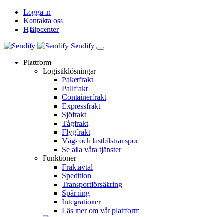
Logga in
Kontakta oss
Hjälpcenter
Sendify
Plattform
Logistiklösningar
Paketfrakt
Pallfrakt
Containerfrakt
Expressfrakt
Sjöfrakt
Tågfrakt
Flygfrakt
Väg- och lastbilstransport
Se alla våra tjänster
Funktioner
Fraktavtal
Spedition
Transportförsäkring
Spårning
Integrationer
Läs mer om vår plattform