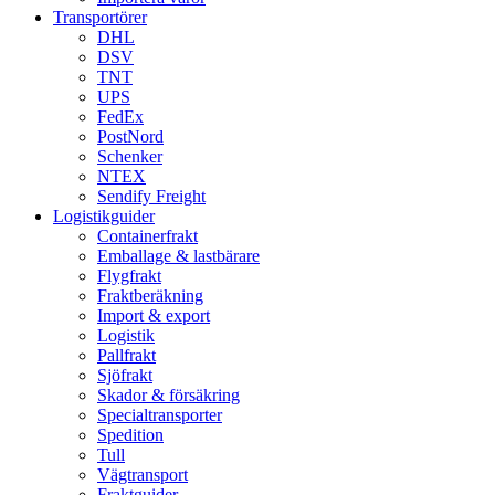
Transportörer
DHL
DSV
TNT
UPS
FedEx
PostNord
Schenker
NTEX
Sendify Freight
Logistikguider
Containerfrakt
Emballage & lastbärare
Flygfrakt
Fraktberäkning
Import & export
Logistik
Pallfrakt
Sjöfrakt
Skador & försäkring
Specialtransporter
Spedition
Tull
Vägtransport
Fraktguider