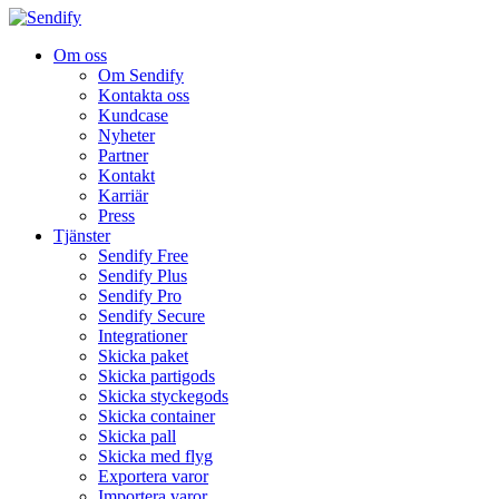
Om oss
Om Sendify
Kontakta oss
Kundcase
Nyheter
Partner
Kontakt
Karriär
Press
Tjänster
Sendify Free
Sendify Plus
Sendify Pro
Sendify Secure
Integrationer
Skicka paket
Skicka partigods
Skicka styckegods
Skicka container
Skicka pall
Skicka med flyg
Exportera varor
Importera varor