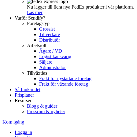
Nu lägger till flera nya FedEx produkter i vår plattform.
Läs mer
Varför Sendify?
Företagstyp
Grossist
Tillverkare
Distributör
Arbetsroll
Ägare / VD
Logistikansvarig
Säljare
Administratör
Tillväxtfas
Frakt för nystartade företag
Frakt för växande företag
Så funkar det
Prisplaner
Resurser
Blogg & guider
Pressrum & nyheter
Kom igång
Logga in