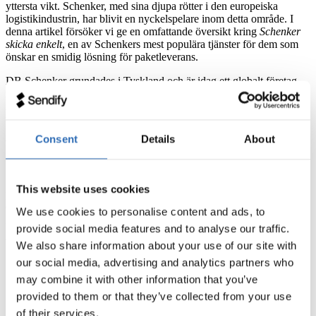
yttersta vikt. Schenker, med sina djupa rötter i den europeiska
logistikindustrin, har blivit en nyckelspelare inom detta område. I
denna artikel försöker vi ge en omfattande översikt kring
Schenker
skicka enkelt
, en av Schenkers mest populära tjänster för dem som
önskar en smidig lösning för paketleverans.
DB Schenker grundades i Tyskland och är idag ett globalt företag
med verksamhet i över 130 länder, kort och gott en en global jätte
inom logistik och frakt. Schenker skicka enkelt är dock en specifik
tjänst som fokuserar på enkelhet och flexibilitet, designad för både
företag och privatpersoner. Med denna tjänst kan du skicka paket
Consent
Details
About
både nationellt och internationellt med lätthet och ofta till
konkurrenskraftiga priser.
Sammanfattningsvis, med
Schenker skicka enkelt
har logistik och
This website uses cookies
paketfrakt aldrig varit enklare eller mer bekvämt. Oavsett om du är
en företagare som vill utöka din räckvidd eller bara vill skicka en
We use cookies to personalise content and ads, to
gåva till en vän, har DB Schenker lösningen för dig.
provide social media features and to analyse our traffic.
Viktiga aspekter när man använder Schenker skicka enkelt
We also share information about your use of our site with
our social media, advertising and analytics partners who
Förpackningsmaterial:
Se till att använda bra
may combine it with other information that you’ve
förpackningsmaterial för att garantera en säker leverans av ditt
paket.
provided to them or that they’ve collected from your use
Pris:
Med tanke på den höga servicenivå Schenker erbjuder
of their services.