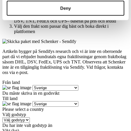
Deny
Gör en gratis sökning på din paket-, pall-, eller containerfrakt
Få automatiskt upp de bästa fraktprodukterna från DHL,
DSV, TNT, FedEx och UPS– baserat på pris och ledtid
Välj den frakt som passar dig bäst och boka direkt i
plattformen
Artikeln bygger på Sendifys research och vi är inte en oberoende
part då vi erbjuder hundratals egna fraktlösningar genom fraktbolag
såsom DHL, DSV, FedEx, UPS och TNT. Observera att Schenker
inte är en tillgänglig fraktlösning via Sendify. Vid frågor, kontakta
oss via e-post.
Från land
Du måste skriva in en godsvikt
Till land
Please select a country
Välj godstyp
Du har inte valt godstyp än
Vikt (kg)